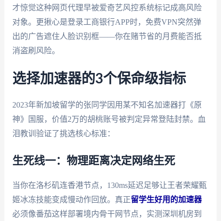
才惊觉这种网页代理早被爱奇艺风控系统标记成高风险
对象。更揪心是登录工商银行APP时，免费VPN突然弹
出的广告遮住人脸识别框——你在赌节省的月费能否抵
消盗刷风险。
选择加速器的3个保命级指标
2023年新加坡留学的张同学因用某不知名加速器打《原
神》国服，价值2万的胡桃账号被判定异常登陆封禁。血
泪教训验证了挑选核心标准：
生死线一：物理距离决定网络生死
当你在洛杉矶连香港节点，130ms延迟足够让王者荣耀甄
姬冰冻技能变成慢动作回放。真正
留学生好用的加速器
必须像番茄这样部署境内骨干网节点，实测深圳机房到