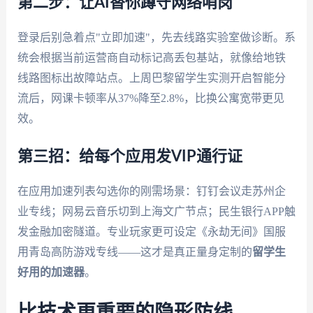
第二步：让AI替你蹲守网络哨岗
登录后别急着点"立即加速"，先去线路实验室做诊断。系
统会根据当前运营商自动标记高丢包基站，就像给地铁
线路图标出故障站点。上周巴黎留学生实测开启智能分
流后，网课卡顿率从37%降至2.8%，比换公寓宽带更见
效。
第三招：给每个应用发VIP通行证
在应用加速列表勾选你的刚需场景：钉钉会议走苏州企
业专线；网易云音乐切到上海文广节点；民生银行APP触
发金融加密隧道。专业玩家更可设定《永劫无间》国服
用青岛高防游戏专线——这才是真正量身定制的
留学生
好用的加速器
。
比技术更重要的隐形防线