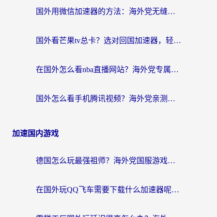
国外用微信加速器的方法：海外党无缝连接国内生活的实用指南
国外看芒果tv总卡？选对回国加速器，轻松追《浪姐》不费劲
在国外怎么看nba直播网站？海外党专属体育观赛指南，告别地区限制！
国外怎么看手机腾讯视频？海外党亲测有效的追剧加速器选择指南
加速国内游戏
德国怎么玩最强祖师？海外党国服游戏加速器选择全攻略（附宝可梦Online实测）
在国外玩QQ飞车需要下载什么加速器呢？海外党亲测有效的国服游戏加速指南