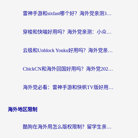
雷神手游和sixfast哪个好？海外党亲测3款回国加速器，教你选对不踩坑
穿梭和快喵好用吗？海外党亲测：小众加速器对比+番茄加速器深度体验
云极和Unblock Youku好用吗？海外党亲测+2026回国加速器避坑指南
ChickCN和海外回国好用吗？海外党2026亲测：从手游到影音，选对加速器的3个关键
海外党必看：雷神手游和快帆TV版好用吗？3步选对回国加速器不踩坑
海外地区限制
酷狗在海外用怎么版权限制？留学生亲测：3步解决听国内音乐难题