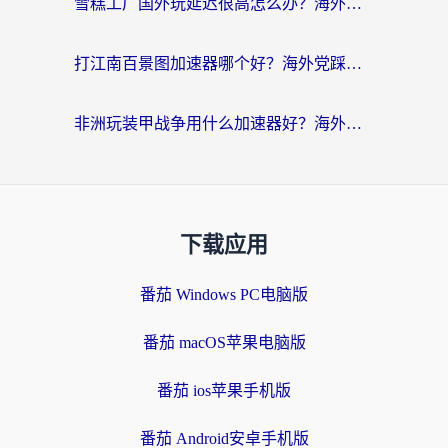
雪糕工厂国外玩延迟很高怎么办？海外玩家国服游戏加速终极攻略（附实测推荐）
打江南百景图加速器哪个好？海外党踩坑N次后，终于找到不卡的秘诀
非洲玩装甲战争用什么加速器好？海外党亲测有效的国服游戏加速方案
下载应用
番茄 Windows PC电脑版
番茄 macOS苹果电脑版
番茄 ios苹果手机版
番茄 Android安卓手机版