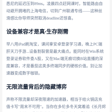
悉尼的延迟压到89ms。凌晨四点赶网课时，智能路由自
动避开拥堵的上海电信，切到广州联通专线——这种丝
滑感比你导师突然取消deadline还惊喜。
设备兼容才是真·生存刚需
早八用iPad刷淘宝，课间拿安卓登录学习通，晚上PC端
肝天刀手游...设备割裂曾是最大痛点。能同时在Win系统
登录证券软件查A股，又在Mac端无痕切换B站直播的深
度兼容，才是番茄这类多终端同步的硬核价值。别让加
速器变成数字枷锁。
无限流量背后的隐藏博弈
声称不限流量却深夜限速的加速器，相当于给火锅店充
值卡写"周末不可用"。当你在多伦多冬天窝着追《长月烬