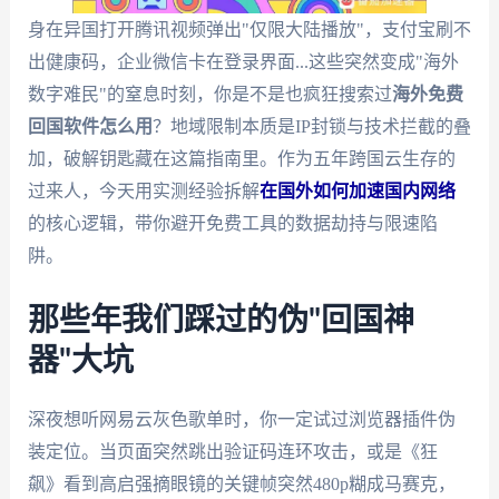
身在异国打开腾讯视频弹出"仅限大陆播放"，支付宝刷不
出健康码，企业微信卡在登录界面...这些突然变成"海外
数字难民"的窒息时刻，你是不是也疯狂搜索过
海外免费
回国软件怎么用
？地域限制本质是IP封锁与技术拦截的叠
加，破解钥匙藏在这篇指南里。作为五年跨国云生存的
过来人，今天用实测经验拆解
在国外如何加速国内网络
的核心逻辑，带你避开免费工具的数据劫持与限速陷
阱。
那些年我们踩过的伪"回国神
器"大坑
深夜想听网易云灰色歌单时，你一定试过浏览器插件伪
装定位。当页面突然跳出验证码连环攻击，或是《狂
飙》看到高启强摘眼镜的关键帧突然480p糊成马赛克，