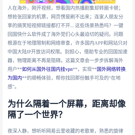
人在海外，刚开视频，想看国内热播剧集却转圈卡顿；
想抢张回家的机票，网页愣是刷不出来；连家人朋友分
享的搞笑短视频链接都打不开... 这些场景熟悉吗？一键
回国快什么软件成了海外党们心头最迫切的疑问。问题
根源在于地理限制和网络审查，许多国内APP和网站只对
中国大陆IP开放访问权限。别担心，借助专业的回国加速
器，物理距离不再是阻碍。这篇文章会一步步拆解海外
用户**
如何从国外往国内挂vpn
**，实现**
国外网络转换
为国内
**的顺畅体验，帮你找回那份触手可及的“在地
感”。
为什么隔着一个屏幕，距离却像
隔了一个世界？
夜深人静，想听听网易云里收藏的老歌单，熟悉的旋律