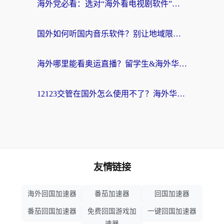
海外党必看：选对“海外看电视剧软件”，再也不用愁国内剧刷不了
国外如何听国内音乐软件？别让地域限制，断了你的中文歌单
海外哪里能看奥运直播？留学生&海外华人必看的体育赛事观赛终极指南
12123交管在国外怎么使用不了？海外华人必看的无缝访问国内资源指南
友情链接
海外回国加速器
番茄加速器
回国加速器
番茄回国加速器
免费回国游戏加
一键回国加速器
速器