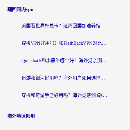
翻回国内vpn
美国看世界杯总卡？这篇回国加速器指南帮你无缝刷国内资源（附苹果手机VPN设置步骤）
穿梭VPN好用吗？和FlashBackVPN对比哪个回国效果更好？
Quickback和小黑牛哪个好？海外党亲测指南，选对回国加速器秒回国内
迅游和银河好用吗？海外用户如何选择回国加速器实现无缝访问国内资源
穿梭和奇游手游好用吗？海外党亲测3款回国加速器，附蜜蜂加速器七天试用攻略
海外地区限制