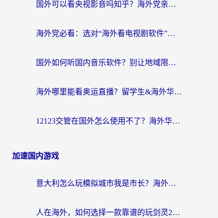
国外可以看央视影音吗知乎？海外党亲测有效的回国加速方案
海外党必看：选对“海外看电视剧软件”，再也不用愁国内剧刷不了
国外如何听国内音乐软件？别让地域限制，断了你的中文歌单
海外哪里能看奥运直播？留学生&海外华人必看的体育赛事观赛终极指南
12123交管在国外怎么使用不了？海外华人必看的无缝访问国内资源指南
加速国内游戏
意大利怎么玩模拟城市我是市长？海外党国服游戏加速终极攻略（附三国3量子特攻解决办法）
人在海外，如何选择一款靠谱的玩剑灵2加速器？