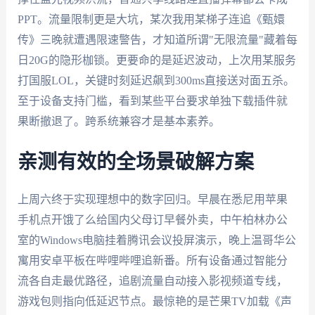
PPT。流量限制更是大坑，某次我用某梯子连追《甄嬛
传》三晚就遭遇限速警告，才知道所谓"无限流量"藏着每
日20G的隐形枷锁。更要命的是延迟波动，上次用某服务
打国服LOL，关键时刻延迟飙到300ms直接送对面五杀。
至于设备支持门槛，看到某些平台要求单独下载插件就
果断撤退了。跨系统兼容才是基本素养。
亲测有效的全场景破解方案
上周六终于实现理想中的数字回归。早晨在悉尼用苹果
手机点开饿了么给国内父母订早餐外卖，中午柏林办公
室的Windows电脑挂着腾讯会议投屏演示，晚上温哥华公
寓用安卓平板在哔哩哔哩追新番。所有设备通过智能分
流各自走最优路径，追剧流量自动接入影视频道专线，
游戏包则指向低延迟节点。最惊艳的是芒果TV加载《声