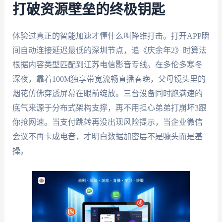
打破资源壁垒的终极钥匙
体验过真正的智能加速才懂什么叫降维打击。打开APP瞬
间自动连接延迟最低的深圳节点，追《庆余年2》时算法
根据内容类型匹配到江苏电信影音专线。在多伦多寒冬
深夜，靠着100M独享带宽流畅直播春晚，父母镜头里的
烟花仿佛穿透屏幕在眼前绽放。三台设备同时跑满速的
底气来源于分布式架构支撑，再不用担心弟弟打崩坏3跟
你抢网速。当支付跳转再没出现风险提示，当企业微信
会议不再卡成电音，才明白数据加密层不是噱头而是基
操。