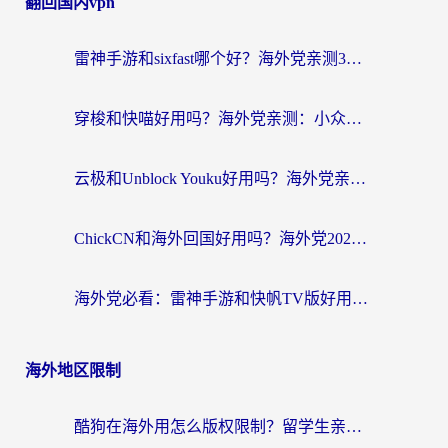
翻回国内vpn
雷神手游和sixfast哪个好？海外党亲测3款回国加速器，教你选对不踩坑
穿梭和快喵好用吗？海外党亲测：小众加速器对比+番茄加速器深度体验
云极和Unblock Youku好用吗？海外党亲测+2026回国加速器避坑指南
ChickCN和海外回国好用吗？海外党2026亲测：从手游到影音，选对加速器的3个关键
海外党必看：雷神手游和快帆TV版好用吗？3步选对回国加速器不踩坑
海外地区限制
酷狗在海外用怎么版权限制？留学生亲测：3步解决听国内音乐难题