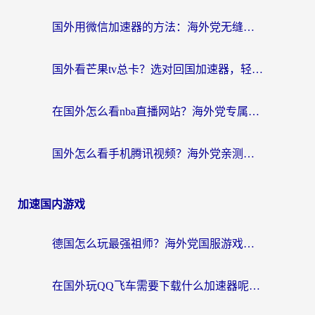
国外用微信加速器的方法：海外党无缝连接国内生活的实用指南
国外看芒果tv总卡？选对回国加速器，轻松追《浪姐》不费劲
在国外怎么看nba直播网站？海外党专属体育观赛指南，告别地区限制！
国外怎么看手机腾讯视频？海外党亲测有效的追剧加速器选择指南
加速国内游戏
德国怎么玩最强祖师？海外党国服游戏加速器选择全攻略（附宝可梦Online实测）
在国外玩QQ飞车需要下载什么加速器呢？海外党亲测有效的国服游戏加速指南