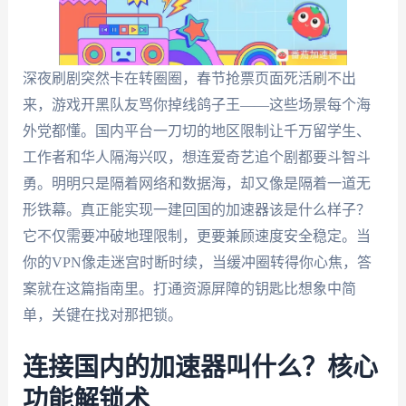
深夜刷剧突然卡在转圈圈，春节抢票页面死活刷不出
来，游戏开黑队友骂你掉线鸽子王——这些场景每个海
外党都懂。国内平台一刀切的地区限制让千万留学生、
工作者和华人隔海兴叹，想连爱奇艺追个剧都要斗智斗
勇。明明只是隔着网络和数据海，却又像是隔着一道无
形铁幕。真正能实现一建回国的加速器该是什么样子？
它不仅需要冲破地理限制，更要兼顾速度安全稳定。当
你的VPN像走迷宫时断时续，当缓冲圈转得你心焦，答
案就在这篇指南里。打通资源屏障的钥匙比想象中简
单，关键在找对那把锁。
连接国内的加速器叫什么？核心
功能解锁术