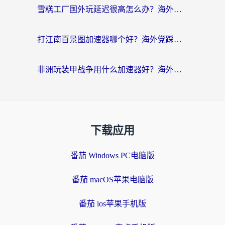
雪糕工厂国外玩延迟很高怎么办？海外玩家国服游戏加速终极攻略（附实测推荐）
打江南百景图加速器哪个好？海外党踩坑N次后，终于找到不卡的秘诀
非洲玩装甲战争用什么加速器好？海外党亲测有效的国服游戏加速方案
下载应用
番茄 Windows PC电脑版
番茄 macOS苹果电脑版
番茄 ios苹果手机版