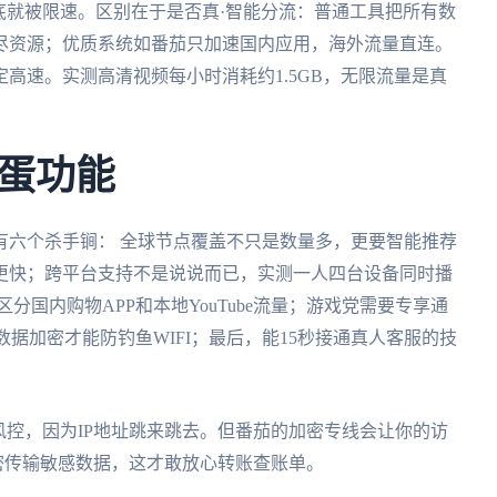
底就被限速。区别在于是否真·智能分流：普通工具把所有数
尽资源；优质系统如番茄只加速国内应用，海外流量直连。
高速。实测高清视频每小时消耗约1.5GB，无限流量是真
蛋功能
有六个杀手锏： 全球节点覆盖不只是数量多，更要智能推荐
更快；跨平台支持不是说说而已，实测一人四台设备同时播
分国内购物APP和本地YouTube流量；游戏党需要专享通
数据加密才能防钓鱼WIFI；最后，能15秒接通真人客服的技
风控，因为IP地址跳来跳去。但番茄的加密专线会让你的访
密传输敏感数据，这才敢放心转账查账单。