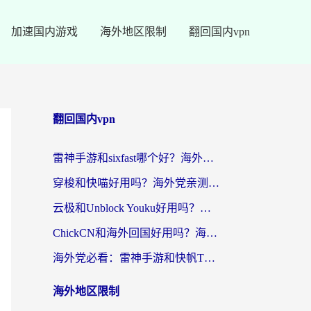
加速国内游戏
海外地区限制
翻回国内vpn
翻回国内vpn
雷神手游和sixfast哪个好？海外党亲测3款回国加速器，教你选对不踩坑
穿梭和快喵好用吗？海外党亲测：小众加速器对比+番茄加速器深度体验
云极和Unblock Youku好用吗？海外党亲测+2026回国加速器避坑指南
ChickCN和海外回国好用吗？海外党2026亲测：从手游到影音，选对加速器的3个关键
海外党必看：雷神手游和快帆TV版好用吗？3步选对回国加速器不踩坑
海外地区限制