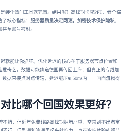
是装个热门工具就完事。结果呢？高峰期卡成PPT，看个综
略了核心指标：
服务器质量决定网速，加密技术保护隐私
。
露甚至账号被封。
的延迟就能让你抓狂。优化延迟的核心在于服务器节点位置和
连爱奇艺，数据可能绕道德国再传回上海；但真正的专线加
数据直接点对点传输，延迟能压到50ms内——画面流畅得
PN对比哪个回国效果更好？
碑不错，但近年免费线路高峰期拥堵严重，常常刷不出淘宝
制还行，但欧洲和澳洲用起来就吃力。真正影响体验的细节