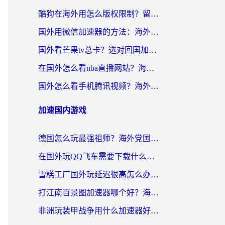
酷狗在海外用怎么版权限制？留学生亲测：3步解决听国内音乐难题
国外用微信加速器的方法：海外党无缝连接国内生活的实用指南
国外看芒果tv总卡？选对回国加速器，轻松追《浪姐》不费劲
在国外怎么看nba直播网站？海外党专属体育观赛指南，告别地区限制！
国外怎么看手机腾讯视频？海外党亲测有效的追剧加速器选择指南
加速国内游戏
德国怎么玩最强祖师？海外党国服游戏加速器选择全攻略（附宝可梦Online实测）
在国外玩QQ飞车需要下载什么加速器呢？海外党亲测有效的国服游戏加速指南
雪糕工厂国外玩延迟很高怎么办？海外玩家国服游戏加速终极攻略（附实测推荐）
打江南百景图加速器哪个好？海外党踩坑N次后，终于找到不卡的秘诀
非洲玩装甲战争用什么加速器好？海外党亲测有效的国服游戏加速方案