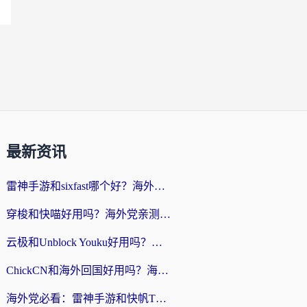
最新资讯
雷神手游和sixfast哪个好？海外党亲测3款回国加速器，教你选对不踩坑
穿梭和快喵好用吗？海外党亲测：小众加速器对比+番茄加速器深度体验
云极和Unblock Youku好用吗？海外党亲测+2026回国加速器避坑指南
ChickCN和海外回国好用吗？海外党2026亲测：从手游到影音，选对加速器的3个关键
海外党必看：雷神手游和快帆TV版好用吗？3步选对回国加速器不踩坑