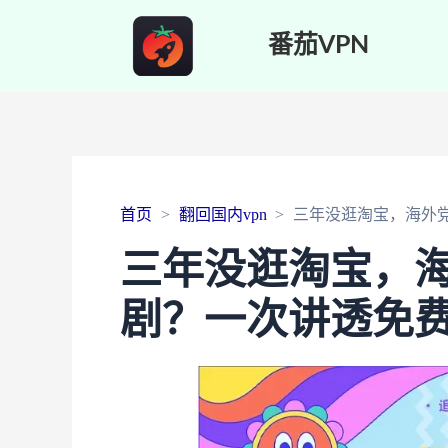
番茄VPN
首页
翻回国内vpn
三年没逛淘宝，海外党
三年没逛淘宝，
剧？一次讲透免费