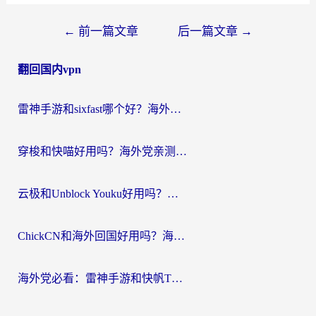
文
←
前一篇文章
后一篇文章
→
章
翻回国内vpn
导
航
雷神手游和sixfast哪个好？海外党亲测3款回国加速器，教你选对不踩坑
穿梭和快喵好用吗？海外党亲测：小众加速器对比+番茄加速器深度体验
云极和Unblock Youku好用吗？海外党亲测+2026回国加速器避坑指南
ChickCN和海外回国好用吗？海外党2026亲测：从手游到影音，选对加速器的3个关键
海外党必看：雷神手游和快帆TV版好用吗？3步选对回国加速器不踩坑