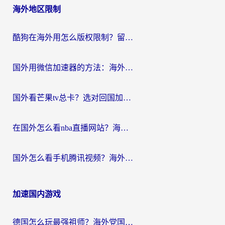
海外地区限制
酷狗在海外用怎么版权限制？留学生亲测：3步解决听国内音乐难题
国外用微信加速器的方法：海外党无缝连接国内生活的实用指南
国外看芒果tv总卡？选对回国加速器，轻松追《浪姐》不费劲
在国外怎么看nba直播网站？海外党专属体育观赛指南，告别地区限制！
国外怎么看手机腾讯视频？海外党亲测有效的追剧加速器选择指南
加速国内游戏
德国怎么玩最强祖师？海外党国服游戏加速器选择全攻略（附宝可梦Online实测）