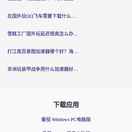
在国外玩QQ飞车需要下载什么加速器呢？海外党亲测有效的国服游戏加速指南
雪糕工厂国外玩延迟很高怎么办？海外玩家国服游戏加速终极攻略（附实测推荐）
打江南百景图加速器哪个好？海外党踩坑N次后，终于找到不卡的秘诀
非洲玩装甲战争用什么加速器好？海外党亲测有效的国服游戏加速方案
下载应用
番茄 Windows PC电脑版