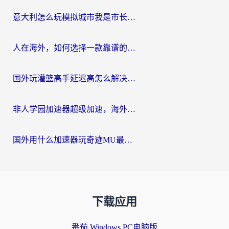
意大利怎么玩模拟城市我是市长？海外党国服游戏加速终极攻略（附三国3量子特攻解决办法）
人在海外，如何选择一款靠谱的玩剑灵2加速器？
国外玩灌篮高手延迟高怎么解决？海外玩家国服游戏加速终极指南
非人学园加速器超级加速，海外玩家重返国服的通行证
国外用什么加速器玩奇迹MU最好？2026海外玩家国服游戏加速全攻略
下载应用
番茄 Windows PC电脑版