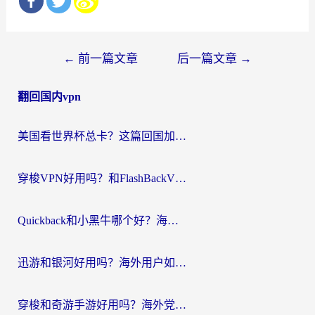
文
←
前一篇文章
后一篇文章
→
章
翻回国内vpn
导
航
美国看世界杯总卡？这篇回国加速器指南帮你无缝刷国内资源（附苹果手机VPN设置步骤）
穿梭VPN好用吗？和FlashBackVPN对比哪个回国效果更好？
Quickback和小黑牛哪个好？海外党亲测指南，选对回国加速器秒回国内
迅游和银河好用吗？海外用户如何选择回国加速器实现无缝访问国内资源
穿梭和奇游手游好用吗？海外党亲测3款回国加速器，附蜜蜂加速器七天试用攻略