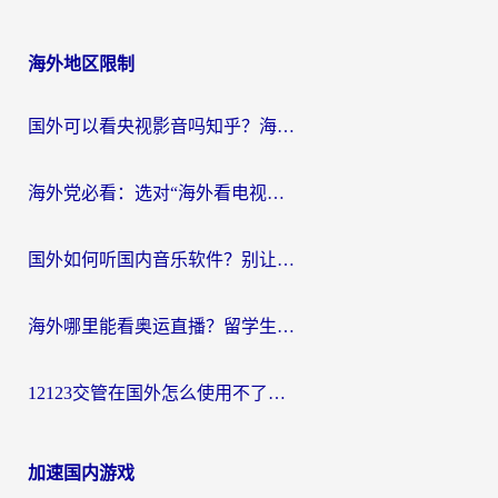
海外地区限制
国外可以看央视影音吗知乎？海外党亲测有效的回国加速方案
海外党必看：选对“海外看电视剧软件”，再也不用愁国内剧刷不了
国外如何听国内音乐软件？别让地域限制，断了你的中文歌单
海外哪里能看奥运直播？留学生&海外华人必看的体育赛事观赛终极指南
12123交管在国外怎么使用不了？海外华人必看的无缝访问国内资源指南
加速国内游戏