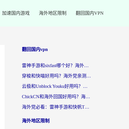
加速国内游戏
海外地区限制
翻回国内VPN
翻回国内vpn
雷神手游和sixfast哪个好？海外党亲测3款回国加速器，教你选对不踩坑
穿梭和快喵好用吗？海外党亲测：小众加速器对比+番茄加速器深度体验
云极和Unblock Youku好用吗？海外党亲测+2026回国加速器避坑指南
ChickCN和海外回国好用吗？海外党2026亲测：从手游到影音，选对加速器的3个关键
海外党必看：雷神手游和快帆TV版好用吗？3步选对回国加速器不踩坑
海外地区限制