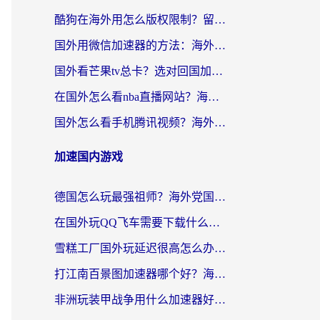
酷狗在海外用怎么版权限制？留学生亲测：3步解决听国内音乐难题
国外用微信加速器的方法：海外党无缝连接国内生活的实用指南
国外看芒果tv总卡？选对回国加速器，轻松追《浪姐》不费劲
在国外怎么看nba直播网站？海外党专属体育观赛指南，告别地区限制！
国外怎么看手机腾讯视频？海外党亲测有效的追剧加速器选择指南
加速国内游戏
德国怎么玩最强祖师？海外党国服游戏加速器选择全攻略（附宝可梦Online实测）
在国外玩QQ飞车需要下载什么加速器呢？海外党亲测有效的国服游戏加速指南
雪糕工厂国外玩延迟很高怎么办？海外玩家国服游戏加速终极攻略（附实测推荐）
打江南百景图加速器哪个好？海外党踩坑N次后，终于找到不卡的秘诀
非洲玩装甲战争用什么加速器好？海外党亲测有效的国服游戏加速方案