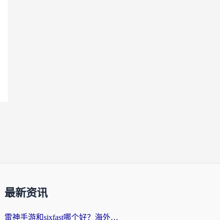
最新资讯
雷神手游和sixfast哪个好？海外党亲测3款回国加速器，教你选对不踩坑