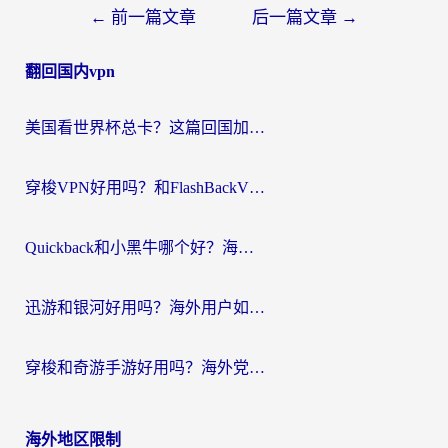
文
←
前一篇文章
后一篇文章
→
章
翻回国内vpn
导
航
美国看世界杯总卡？这篇回国加速器指南帮你无缝刷国内资源（附苹果手机VPN设置步骤）
穿梭VPN好用吗？和FlashBackVPN对比哪个回国效果更好？
Quickback和小黑牛哪个好？海外党亲测指南，选对回国加速器秒回国内
迅游和银河好用吗？海外用户如何选择回国加速器实现无缝访问国内资源
穿梭和奇游手游好用吗？海外党亲测3款回国加速器，附蜜蜂加速器七天试用攻略
海外地区限制