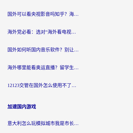
国外可以看央视影音吗知乎？海外党亲测有效的回国加速方案
海外党必看：选对“海外看电视剧软件”，再也不用愁国内剧刷不了
国外如何听国内音乐软件？别让地域限制，断了你的中文歌单
海外哪里能看奥运直播？留学生&海外华人必看的体育赛事观赛终极指南
12123交管在国外怎么使用不了？海外华人必看的无缝访问国内资源指南
加速国内游戏
意大利怎么玩模拟城市我是市长？海外党国服游戏加速终极攻略（附三国3量子特攻解决办法）