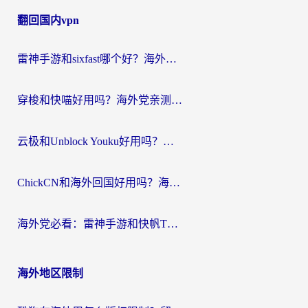
章
翻回国内vpn
导
航
雷神手游和sixfast哪个好？海外党亲测3款回国加速器，教你选对不踩坑
穿梭和快喵好用吗？海外党亲测：小众加速器对比+番茄加速器深度体验
云极和Unblock Youku好用吗？海外党亲测+2026回国加速器避坑指南
ChickCN和海外回国好用吗？海外党2026亲测：从手游到影音，选对加速器的3个关键
海外党必看：雷神手游和快帆TV版好用吗？3步选对回国加速器不踩坑
海外地区限制