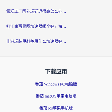
雪糕工厂国外玩延迟很高怎么办？海外玩家国服游戏加速终极攻略（附实测推荐）
打江南百景图加速器哪个好？海外党踩坑N次后，终于找到不卡的秘诀
非洲玩装甲战争用什么加速器好？海外党亲测有效的国服游戏加速方案
下载应用
番茄 Windows PC电脑版
番茄 macOS苹果电脑版
番茄 ios苹果手机版