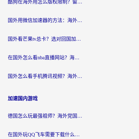
酷狗在海外用怎么版权限制？留学生亲测：3步解决听国内音乐难题
国外用微信加速器的方法：海外党无缝连接国内生活的实用指南
国外看芒果tv总卡？选对回国加速器，轻松追《浪姐》不费劲
在国外怎么看nba直播网站？海外党专属体育观赛指南，告别地区限制！
国外怎么看手机腾讯视频？海外党亲测有效的追剧加速器选择指南
加速国内游戏
德国怎么玩最强祖师？海外党国服游戏加速器选择全攻略（附宝可梦Online实测）
在国外玩QQ飞车需要下载什么加速器呢？海外党亲测有效的国服游戏加速指南