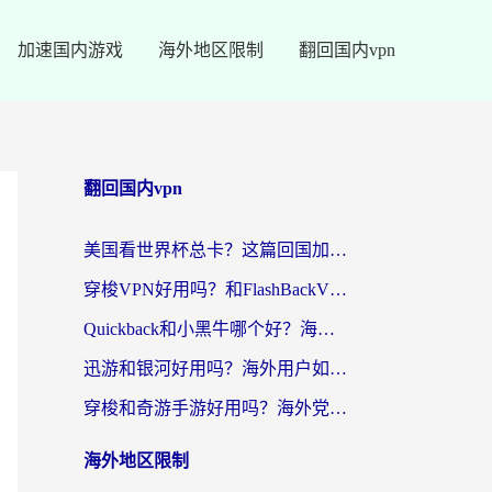
加速国内游戏
海外地区限制
翻回国内vpn
翻回国内vpn
美国看世界杯总卡？这篇回国加速器指南帮你无缝刷国内资源（附苹果手机VPN设置步骤）
穿梭VPN好用吗？和FlashBackVPN对比哪个回国效果更好？
Quickback和小黑牛哪个好？海外党亲测指南，选对回国加速器秒回国内
迅游和银河好用吗？海外用户如何选择回国加速器实现无缝访问国内资源
穿梭和奇游手游好用吗？海外党亲测3款回国加速器，附蜜蜂加速器七天试用攻略
海外地区限制