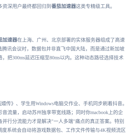
多资深用户最终都回归到
番茄加速器
这类专精级工具。
茄加速器
在上海、广州、北京部署的实体服务器组成了高速
陆腾讯会议时，数据包并非直飞中国大陆，而是通过新加坡
把300ms延迟压缩至80ms以内。这种动态路径选择技术
甄嬛传》、学生用Windows电脑交作业、手机同步刷着抖音。
音流量，启动苏州独享带宽线路；同时你macbook上的企
并行分流能力才是解决"一人多端"痛点的真正答案。特别
调度系统会自动将游戏数据包、工作文件传输与4K视频流区