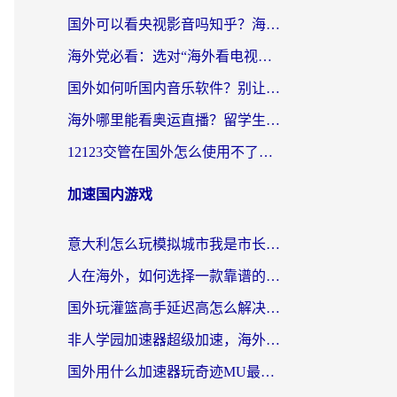
国外可以看央视影音吗知乎？海外党亲测有效的回国加速方案
海外党必看：选对“海外看电视剧软件”，再也不用愁国内剧刷不了
国外如何听国内音乐软件？别让地域限制，断了你的中文歌单
海外哪里能看奥运直播？留学生&海外华人必看的体育赛事观赛终极指南
12123交管在国外怎么使用不了？海外华人必看的无缝访问国内资源指南
加速国内游戏
意大利怎么玩模拟城市我是市长？海外党国服游戏加速终极攻略（附三国3量子特攻解决办法）
人在海外，如何选择一款靠谱的玩剑灵2加速器？
国外玩灌篮高手延迟高怎么解决？海外玩家国服游戏加速终极指南
非人学园加速器超级加速，海外玩家重返国服的通行证
国外用什么加速器玩奇迹MU最好？2026海外玩家国服游戏加速全攻略