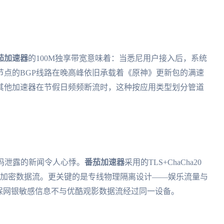
茄加速器
的100M独享带宽意味着：当悉尼用户接入后，系统
节点的BGP线路在晚高峰依旧承载着《原神》更新包的满速
其他加速器在节假日频频断流时，这种按应用类型划分管道
码泄露的新闻令人心悸。
番茄加速器
采用的TLS+ChaCha20
位加密数据流。更关键的是专线物理隔离设计——娱乐流量与
保网银敏感信息不与优酷观影数据流经过同一设备。