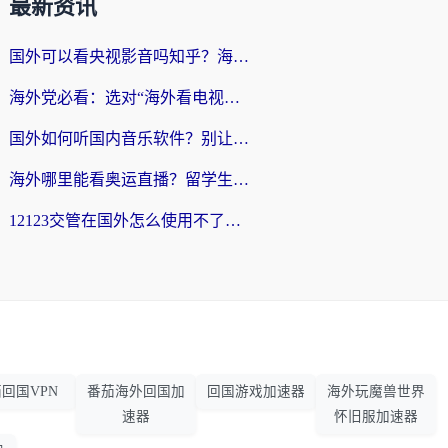
最新资讯
国外可以看央视影音吗知乎？海外党亲测有效的回国加速方案
海外党必看：选对“海外看电视剧软件”，再也不用愁国内剧刷不了
国外如何听国内音乐软件？别让地域限制，断了你的中文歌单
海外哪里能看奥运直播？留学生&海外华人必看的体育赛事观赛终极指南
12123交管在国外怎么使用不了？海外华人必看的无缝访问国内资源指南
回国VPN
番茄海外回国加
回国游戏加速器
海外玩魔兽世界
速器
怀旧服加速器