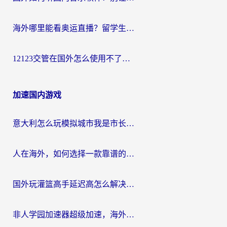
海外哪里能看奥运直播？留学生&海外华人必看的体育赛事观赛终极指南
12123交管在国外怎么使用不了？海外华人必看的无缝访问国内资源指南
加速国内游戏
意大利怎么玩模拟城市我是市长？海外党国服游戏加速终极攻略（附三国3量子特攻解决办法）
人在海外，如何选择一款靠谱的玩剑灵2加速器？
国外玩灌篮高手延迟高怎么解决？海外玩家国服游戏加速终极指南
非人学园加速器超级加速，海外玩家重返国服的通行证