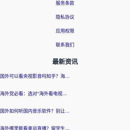
服务条款
隐私协议
应用权限
联系我们
最新资讯
国外可以看央视影音吗知乎？海外党亲测有效的回国加速方案
海外党必看：选对“海外看电视剧软件”，再也不用愁国内剧刷不了
国外如何听国内音乐软件？别让地域限制，断了你的中文歌单
海外哪里能看奥运直播？留学生&海外华人必看的体育赛事观赛终极指南