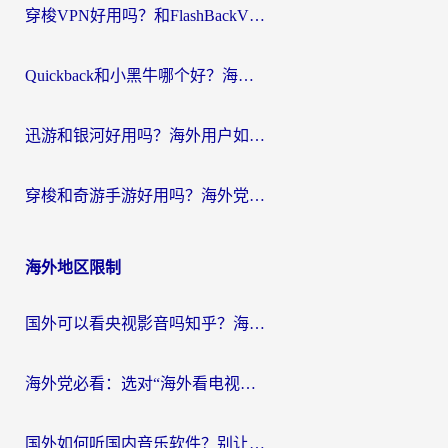
穿梭VPN好用吗？和FlashBackVPN对比哪个回国效果更好？
Quickback和小黑牛哪个好？海外党亲测指南，选对回国加速器秒回国内
迅游和银河好用吗？海外用户如何选择回国加速器实现无缝访问国内资源
穿梭和奇游手游好用吗？海外党亲测3款回国加速器，附蜜蜂加速器七天试用攻略
海外地区限制
国外可以看央视影音吗知乎？海外党亲测有效的回国加速方案
海外党必看：选对“海外看电视剧软件”，再也不用愁国内剧刷不了
国外如何听国内音乐软件？别让地域限制，断了你的中文歌单