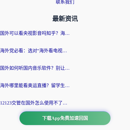
联系我们
最新资讯
国外可以看央视影音吗知乎？海外党亲测有效的回国加速方案
海外党必看：选对“海外看电视剧软件”，再也不用愁国内剧刷不了
国外如何听国内音乐软件？别让地域限制，断了你的中文歌单
海外哪里能看奥运直播？留学生&海外华人必看的体育赛事观赛终极指南
12123交管在国外怎么使用不了？海外华人必看的无缝访问国内资源指南
下载App免费加速回国