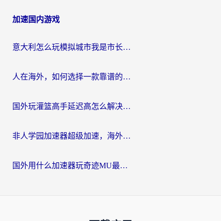
加速国内游戏
意大利怎么玩模拟城市我是市长？海外党国服游戏加速终极攻略（附三国3量子特攻解决办法）
人在海外，如何选择一款靠谱的玩剑灵2加速器？
国外玩灌篮高手延迟高怎么解决？海外玩家国服游戏加速终极指南
非人学园加速器超级加速，海外玩家重返国服的通行证
国外用什么加速器玩奇迹MU最好？2026海外玩家国服游戏加速全攻略