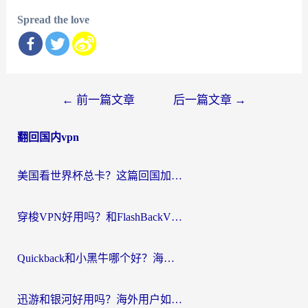
Spread the love
文
←
前一篇文章
后一篇文章
→
章
翻回国内vpn
导
航
美国看世界杯总卡？这篇回国加速器指南帮你无缝刷国内资源（附苹果手机VPN设置步骤）
穿梭VPN好用吗？和FlashBackVPN对比哪个回国效果更好？
Quickback和小黑牛哪个好？海外党亲测指南，选对回国加速器秒回国内
迅游和银河好用吗？海外用户如何选择回国加速器实现无缝访问国内资源