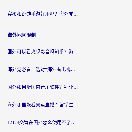
穿梭和奇游手游好用吗？海外党亲测3款回国加速器，附蜜蜂加速器七天试用攻略
海外地区限制
国外可以看央视影音吗知乎？海外党亲测有效的回国加速方案
海外党必看：选对“海外看电视剧软件”，再也不用愁国内剧刷不了
国外如何听国内音乐软件？别让地域限制，断了你的中文歌单
海外哪里能看奥运直播？留学生&海外华人必看的体育赛事观赛终极指南
12123交管在国外怎么使用不了？海外华人必看的无缝访问国内资源指南