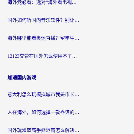
海外党必看：选对“海外看电视剧软件”，再也不用愁国内剧刷不了
国外如何听国内音乐软件？别让地域限制，断了你的中文歌单
海外哪里能看奥运直播？留学生&海外华人必看的体育赛事观赛终极指南
12123交管在国外怎么使用不了？海外华人必看的无缝访问国内资源指南
加速国内游戏
意大利怎么玩模拟城市我是市长？海外党国服游戏加速终极攻略（附三国3量子特攻解决办法）
人在海外，如何选择一款靠谱的玩剑灵2加速器？
国外玩灌篮高手延迟高怎么解决？海外玩家国服游戏加速终极指南