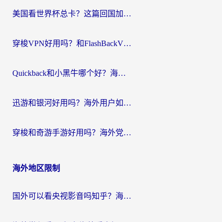
航
美国看世界杯总卡？这篇回国加速器指南帮你无缝刷国内资源（附苹果手机VPN设置步骤）
穿梭VPN好用吗？和FlashBackVPN对比哪个回国效果更好？
Quickback和小黑牛哪个好？海外党亲测指南，选对回国加速器秒回国内
迅游和银河好用吗？海外用户如何选择回国加速器实现无缝访问国内资源
穿梭和奇游手游好用吗？海外党亲测3款回国加速器，附蜜蜂加速器七天试用攻略
海外地区限制
国外可以看央视影音吗知乎？海外党亲测有效的回国加速方案