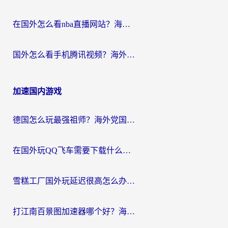
在国外怎么看nba直播网站？海外党专属体育观赛指南，告别地区限制！
国外怎么看手机腾讯视频？海外党亲测有效的追剧加速器选择指南
加速国内游戏
德国怎么玩最强祖师？海外党国服游戏加速器选择全攻略（附宝可梦Online实测）
在国外玩QQ飞车需要下载什么加速器呢？海外党亲测有效的国服游戏加速指南
雪糕工厂国外玩延迟很高怎么办？海外玩家国服游戏加速终极攻略（附实测推荐）
打江南百景图加速器哪个好？海外党踩坑N次后，终于找到不卡的秘诀