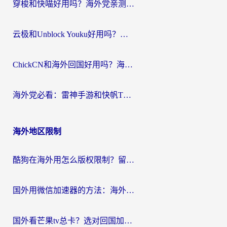
穿梭和快喵好用吗？海外党亲测：小众加速器对比+番茄加速器深度体验
云极和Unblock Youku好用吗？海外党亲测+2026回国加速器避坑指南
ChickCN和海外回国好用吗？海外党2026亲测：从手游到影音，选对加速器的3个关键
海外党必看：雷神手游和快帆TV版好用吗？3步选对回国加速器不踩坑
海外地区限制
酷狗在海外用怎么版权限制？留学生亲测：3步解决听国内音乐难题
国外用微信加速器的方法：海外党无缝连接国内生活的实用指南
国外看芒果tv总卡？选对回国加速器，轻松追《浪姐》不费劲