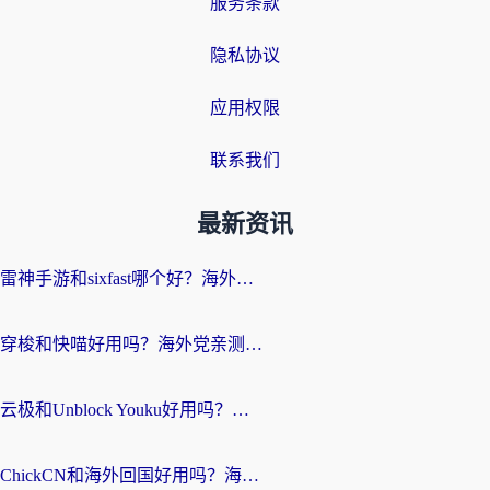
服务条款
隐私协议
应用权限
联系我们
最新资讯
雷神手游和sixfast哪个好？海外党亲测3款回国加速器，教你选对不踩坑
穿梭和快喵好用吗？海外党亲测：小众加速器对比+番茄加速器深度体验
云极和Unblock Youku好用吗？海外党亲测+2026回国加速器避坑指南
ChickCN和海外回国好用吗？海外党2026亲测：从手游到影音，选对加速器的3个关键