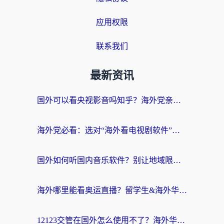
应用权限
联系我们
最新资讯
国外可以看央视影音吗知乎？海外党亲测有效的回国加速方案
海外党必看：选对“海外看电视剧软件”，再也不用愁国内剧刷不了
国外如何听国内音乐软件？别让地域限制，断了你的中文歌单
海外哪里能看奥运直播？留学生&海外华人必看的体育赛事观赛终极指南
12123交管在国外怎么使用不了？海外华人必看的无缝访问国内资源指南