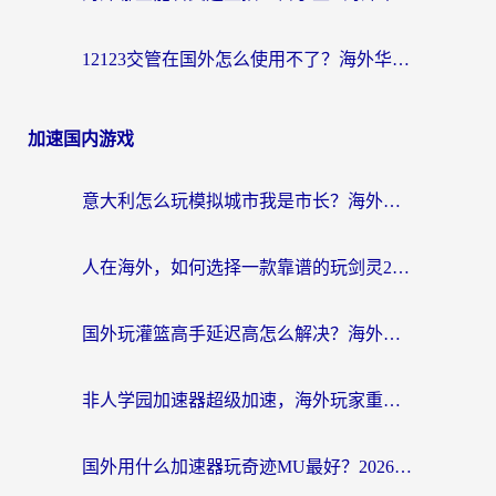
12123交管在国外怎么使用不了？海外华人必看的无缝访问国内资源指南
加速国内游戏
意大利怎么玩模拟城市我是市长？海外党国服游戏加速终极攻略（附三国3量子特攻解决办法）
人在海外，如何选择一款靠谱的玩剑灵2加速器？
国外玩灌篮高手延迟高怎么解决？海外玩家国服游戏加速终极指南
非人学园加速器超级加速，海外玩家重返国服的通行证
国外用什么加速器玩奇迹MU最好？2026海外玩家国服游戏加速全攻略