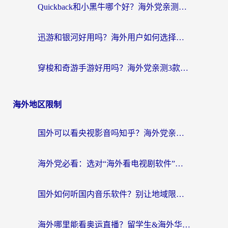
Quickback和小黑牛哪个好？海外党亲测指南，选对回国加速器秒回国内
迅游和银河好用吗？海外用户如何选择回国加速器实现无缝访问国内资源
穿梭和奇游手游好用吗？海外党亲测3款回国加速器，附蜜蜂加速器七天试用攻略
海外地区限制
国外可以看央视影音吗知乎？海外党亲测有效的回国加速方案
海外党必看：选对“海外看电视剧软件”，再也不用愁国内剧刷不了
国外如何听国内音乐软件？别让地域限制，断了你的中文歌单
海外哪里能看奥运直播？留学生&海外华人必看的体育赛事观赛终极指南