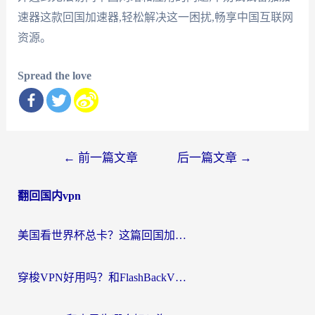
速器这款回国加速器,轻松解决这一困扰,畅享中国互联网
资源。
Spread the love
文
←
前一篇文章
后一篇文章
→
章
翻回国内vpn
导
航
美国看世界杯总卡？这篇回国加速器指南帮你无缝刷国内资源（附苹果手机VPN设置步骤）
穿梭VPN好用吗？和FlashBackVPN对比哪个回国效果更好？