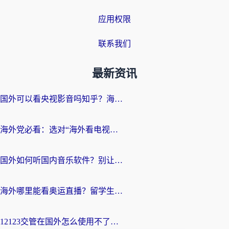
应用权限
联系我们
最新资讯
国外可以看央视影音吗知乎？海外党亲测有效的回国加速方案
海外党必看：选对“海外看电视剧软件”，再也不用愁国内剧刷不了
国外如何听国内音乐软件？别让地域限制，断了你的中文歌单
海外哪里能看奥运直播？留学生&海外华人必看的体育赛事观赛终极指南
12123交管在国外怎么使用不了？海外华人必看的无缝访问国内资源指南