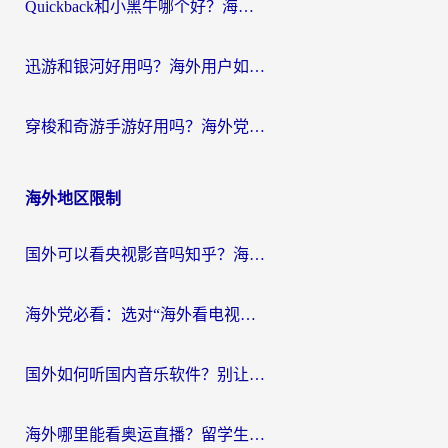
Quickback和小黑牛哪个好？海外党亲测指南，选对回国加速器秒回国内
迅游和银河好用吗？海外用户如何选择回国加速器实现无缝访问国内资源
穿梭和奇游手游好用吗？海外党亲测3款回国加速器，附蜜蜂加速器七天试用攻略
海外地区限制
国外可以看央视影音吗知乎？海外党亲测有效的回国加速方案
海外党必看：选对“海外看电视剧软件”，再也不用愁国内剧刷不了
国外如何听国内音乐软件？别让地域限制，断了你的中文歌单
海外哪里能看奥运直播？留学生&海外华人必看的体育赛事观赛终极指南