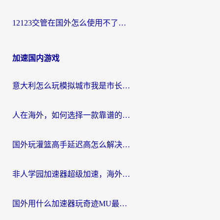
12123交管在国外怎么使用不了？海外华人必看的无缝访问国内资源指南
加速国内游戏
意大利怎么玩模拟城市我是市长？海外党国服游戏加速终极攻略（附三国3量子特攻解决办法）
人在海外，如何选择一款靠谱的玩剑灵2加速器？
国外玩灌篮高手延迟高怎么解决？海外玩家国服游戏加速终极指南
非人学园加速器超级加速，海外玩家重返国服的通行证
国外用什么加速器玩奇迹MU最好？2026海外玩家国服游戏加速全攻略