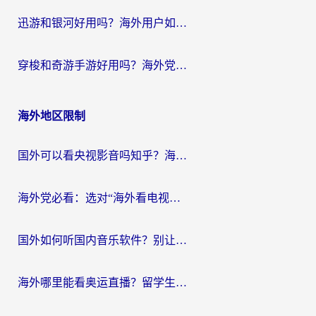
迅游和银河好用吗？海外用户如何选择回国加速器实现无缝访问国内资源
穿梭和奇游手游好用吗？海外党亲测3款回国加速器，附蜜蜂加速器七天试用攻略
海外地区限制
国外可以看央视影音吗知乎？海外党亲测有效的回国加速方案
海外党必看：选对“海外看电视剧软件”，再也不用愁国内剧刷不了
国外如何听国内音乐软件？别让地域限制，断了你的中文歌单
海外哪里能看奥运直播？留学生&海外华人必看的体育赛事观赛终极指南