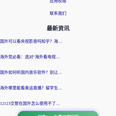
应用权限
联系我们
最新资讯
国外可以看央视影音吗知乎？海外党亲测有效的回国加速方案
海外党必看：选对“海外看电视剧软件”，再也不用愁国内剧刷不了
国外如何听国内音乐软件？别让地域限制，断了你的中文歌单
海外哪里能看奥运直播？留学生&海外华人必看的体育赛事观赛终极指南
12123交管在国外怎么使用不了？海外华人必看的无缝访问国内资源指南