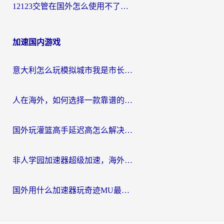
12123交管在国外怎么使用不了？海外华人必看的无缝访问国内资源指南
加速国内游戏
意大利怎么玩模拟城市我是市长？海外党国服游戏加速终极攻略（附三国3量子特攻解决办法）
人在海外，如何选择一款靠谱的玩剑灵2加速器？
国外玩灌篮高手延迟高怎么解决？海外玩家国服游戏加速终极指南
非人学园加速器超级加速，海外玩家重返国服的通行证
国外用什么加速器玩奇迹MU最好？2026海外玩家国服游戏加速全攻略