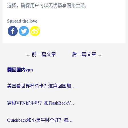
选择，确保用户可以无忧畅享网络生活。
Spread the love
文
←
前一篇文章
后一篇文章
→
章
翻回国内vpn
导
航
美国看世界杯总卡？这篇回国加速器指南帮你无缝刷国内资源（附苹果手机VPN设置步骤）
穿梭VPN好用吗？和FlashBackVPN对比哪个回国效果更好？
Quickback和小黑牛哪个好？海外党亲测指南，选对回国加速器秒回国内