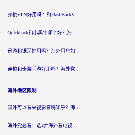
穿梭VPN好用吗？和FlashBackVPN对比哪个回国效果更好？
Quickback和小黑牛哪个好？海外党亲测指南，选对回国加速器秒回国内
迅游和银河好用吗？海外用户如何选择回国加速器实现无缝访问国内资源
穿梭和奇游手游好用吗？海外党亲测3款回国加速器，附蜜蜂加速器七天试用攻略
海外地区限制
国外可以看央视影音吗知乎？海外党亲测有效的回国加速方案
海外党必看：选对“海外看电视剧软件”，再也不用愁国内剧刷不了