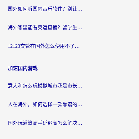
国外如何听国内音乐软件？别让地域限制，断了你的中文歌单
海外哪里能看奥运直播？留学生&海外华人必看的体育赛事观赛终极指南
12123交管在国外怎么使用不了？海外华人必看的无缝访问国内资源指南
加速国内游戏
意大利怎么玩模拟城市我是市长？海外党国服游戏加速终极攻略（附三国3量子特攻解决办法）
人在海外，如何选择一款靠谱的玩剑灵2加速器？
国外玩灌篮高手延迟高怎么解决？海外玩家国服游戏加速终极指南