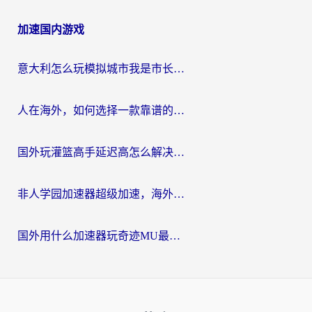
加速国内游戏
意大利怎么玩模拟城市我是市长？海外党国服游戏加速终极攻略（附三国3量子特攻解决办法）
人在海外，如何选择一款靠谱的玩剑灵2加速器？
国外玩灌篮高手延迟高怎么解决？海外玩家国服游戏加速终极指南
非人学园加速器超级加速，海外玩家重返国服的通行证
国外用什么加速器玩奇迹MU最好？2026海外玩家国服游戏加速全攻略