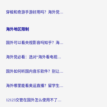
穿梭和奇游手游好用吗？海外党亲测3款回国加速器，附蜜蜂加速器七天试用攻略
海外地区限制
国外可以看央视影音吗知乎？海外党亲测有效的回国加速方案
海外党必看：选对“海外看电视剧软件”，再也不用愁国内剧刷不了
国外如何听国内音乐软件？别让地域限制，断了你的中文歌单
海外哪里能看奥运直播？留学生&海外华人必看的体育赛事观赛终极指南
12123交管在国外怎么使用不了？海外华人必看的无缝访问国内资源指南