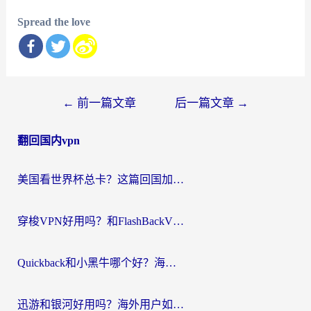
Spread the love
文
←
前一篇文章
后一篇文章
→
章
翻回国内vpn
导
航
美国看世界杯总卡？这篇回国加速器指南帮你无缝刷国内资源（附苹果手机VPN设置步骤）
穿梭VPN好用吗？和FlashBackVPN对比哪个回国效果更好？
Quickback和小黑牛哪个好？海外党亲测指南，选对回国加速器秒回国内
迅游和银河好用吗？海外用户如何选择回国加速器实现无缝访问国内资源