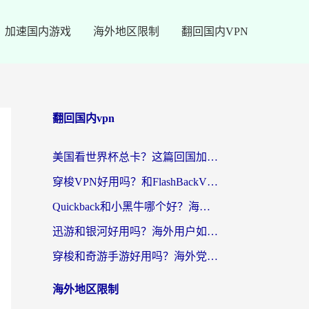
加速国内游戏
海外地区限制
翻回国内VPN
翻回国内vpn
美国看世界杯总卡？这篇回国加速器指南帮你无缝刷国内资源（附苹果手机VPN设置步骤）
穿梭VPN好用吗？和FlashBackVPN对比哪个回国效果更好？
Quickback和小黑牛哪个好？海外党亲测指南，选对回国加速器秒回国内
迅游和银河好用吗？海外用户如何选择回国加速器实现无缝访问国内资源
穿梭和奇游手游好用吗？海外党亲测3款回国加速器，附蜜蜂加速器七天试用攻略
海外地区限制