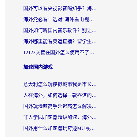
国外可以看央视影音吗知乎？海外党亲测有效的回国加速方案
海外党必看：选对“海外看电视剧软件”，再也不用愁国内剧刷不了
国外如何听国内音乐软件？别让地域限制，断了你的中文歌单
海外哪里能看奥运直播？留学生&海外华人必看的体育赛事观赛终极指南
12123交管在国外怎么使用不了？海外华人必看的无缝访问国内资源指南
加速国内游戏
意大利怎么玩模拟城市我是市长？海外党国服游戏加速终极攻略（附三国3量子特攻解决办法）
人在海外，如何选择一款靠谱的玩剑灵2加速器？
国外玩灌篮高手延迟高怎么解决？海外玩家国服游戏加速终极指南
非人学园加速器超级加速，海外玩家重返国服的通行证
国外用什么加速器玩奇迹MU最好？2026海外玩家国服游戏加速全攻略