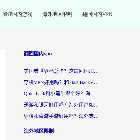
加速国内游戏
海外地区限制
翻回国内VPN
翻回国内vpn
美国看世界杯总卡？这篇回国加速器指南帮你无缝刷国内资源（附苹果手机VPN设置步骤）
穿梭VPN好用吗？和FlashBackVPN对比哪个回国效果更好？
Quickback和小黑牛哪个好？海外党亲测指南，选对回国加速器秒回国内
迅游和银河好用吗？海外用户如何选择回国加速器实现无缝访问国内资源
穿梭和奇游手游好用吗？海外党亲测3款回国加速器，附蜜蜂加速器七天试用攻略
海外地区限制