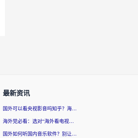
最新资讯
国外可以看央视影音吗知乎？海外党亲测有效的回国加速方案
海外党必看：选对“海外看电视剧软件”，再也不用愁国内剧刷不了
国外如何听国内音乐软件？别让地域限制，断了你的中文歌单