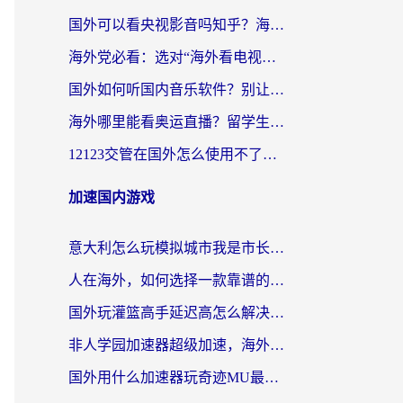
国外可以看央视影音吗知乎？海外党亲测有效的回国加速方案
海外党必看：选对“海外看电视剧软件”，再也不用愁国内剧刷不了
国外如何听国内音乐软件？别让地域限制，断了你的中文歌单
海外哪里能看奥运直播？留学生&海外华人必看的体育赛事观赛终极指南
12123交管在国外怎么使用不了？海外华人必看的无缝访问国内资源指南
加速国内游戏
意大利怎么玩模拟城市我是市长？海外党国服游戏加速终极攻略（附三国3量子特攻解决办法）
人在海外，如何选择一款靠谱的玩剑灵2加速器？
国外玩灌篮高手延迟高怎么解决？海外玩家国服游戏加速终极指南
非人学园加速器超级加速，海外玩家重返国服的通行证
国外用什么加速器玩奇迹MU最好？2026海外玩家国服游戏加速全攻略