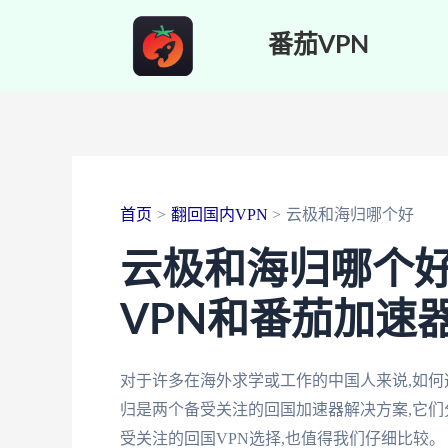
跳
番茄VPN
至
内
容
首页
翻回国内VPN
云极和海归哪个好
云极和海归哪个好
VPN和番茄加速
对于许多在海外求学或工作的中国人来说,如
归是两个备受关注的回国加速器解决方案,它们
受关注的回国VPN选择,也值得我们仔细比较。