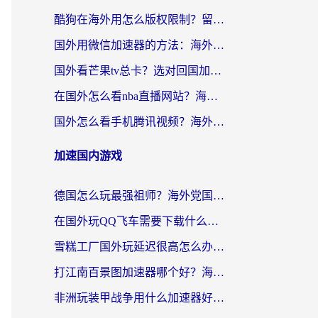
酷狗在海外用怎么版权限制？留学生亲测：3步解决听国内音乐难题
国外用微信加速器的方法：海外党无缝连接国内生活的实用指南
国外看芒果tv总卡？选对回国加速器，轻松追《浪姐》不费劲
在国外怎么看nba直播网站？海外党专属体育观赛指南，告别地区限制！
国外怎么看手机腾讯视频？海外党亲测有效的追剧加速器选择指南
加速国内游戏
德国怎么玩最强祖师？海外党国服游戏加速器选择全攻略（附宝可梦Online实测）
在国外玩QQ飞车需要下载什么加速器呢？海外党亲测有效的国服游戏加速指南
雪糕工厂国外玩延迟很高怎么办？海外玩家国服游戏加速终极攻略（附实测推荐）
打江南百景图加速器哪个好？海外党踩坑N次后，终于找到不卡的秘诀
非洲玩装甲战争用什么加速器好？海外党亲测有效的国服游戏加速方案