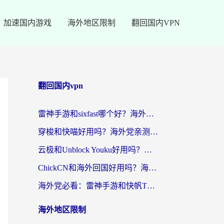
加速国内游戏
海外地区限制
翻回国内VPN
翻回国内vpn
雷神手游和sixfast哪个好？海外党亲测3款回国加速器，教你选对不踩坑
穿梭和快喵好用吗？海外党亲测：小众加速器对比+番茄加速器深度体验
云极和Unblock Youku好用吗？海外党亲测+2026回国加速器避坑指南
ChickCN和海外回国好用吗？海外党2026亲测：从手游到影音，选对加速器的3个关键
海外党必看：雷神手游和快帆TV版好用吗？3步选对回国加速器不踩坑
海外地区限制