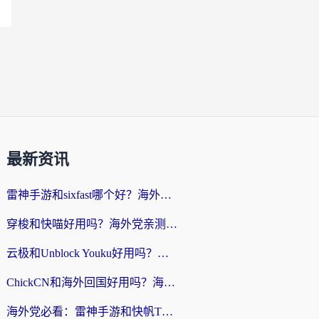
最新资讯
雷神手游和sixfast哪个好？海外党亲测3款回国加速器，教你选对不踩坑
穿梭和快喵好用吗？海外党亲测：小众加速器对比+番茄加速器深度体验
云极和Unblock Youku好用吗？海外党亲测+2026回国加速器避坑指南
ChickCN和海外回国好用吗？海外党2026亲测：从手游到影音，选对加速器的3个关键
海外党必看：雷神手游和快帆TV版好用吗？3步选对回国加速器不踩坑