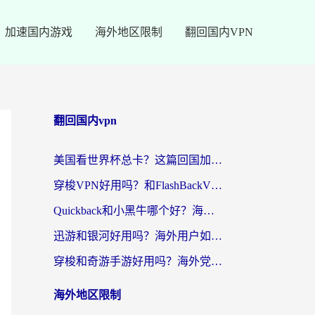
加速国内游戏
海外地区限制
翻回国内VPN
翻回国内vpn
美国看世界杯总卡？这篇回国加速器指南帮你无缝刷国内资源（附苹果手机VPN设置步骤）
穿梭VPN好用吗？和FlashBackVPN对比哪个回国效果更好？
Quickback和小黑牛哪个好？海外党亲测指南，选对回国加速器秒回国内
迅游和银河好用吗？海外用户如何选择回国加速器实现无缝访问国内资源
穿梭和奇游手游好用吗？海外党亲测3款回国加速器，附蜜蜂加速器七天试用攻略
海外地区限制