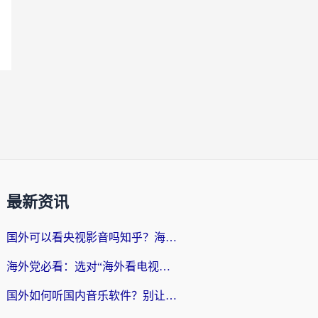
最新资讯
国外可以看央视影音吗知乎？海外党亲测有效的回国加速方案
海外党必看：选对“海外看电视剧软件”，再也不用愁国内剧刷不了
国外如何听国内音乐软件？别让地域限制，断了你的中文歌单