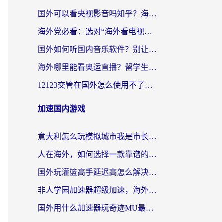
国外可以看央视影音吗知乎？海外党亲测有效的回国加速方案
海外党必看：选对“海外看电视剧软件”，再也不用愁国内剧刷不了
国外如何听国内音乐软件？别让地域限制，断了你的中文歌单
海外哪里能看奥运直播？留学生&海外华人必看的体育赛事观赛终极指南
12123交管在国外怎么使用不了？海外华人必看的无缝访问国内资源指南
加速国内游戏
意大利怎么玩模拟城市我是市长？海外党国服游戏加速终极攻略（附三国3量子特攻解决办法）
人在海外，如何选择一款靠谱的玩剑灵2加速器？
国外玩灌篮高手延迟高怎么解决？海外玩家国服游戏加速终极指南
非人学园加速器超级加速，海外玩家重返国服的通行证
国外用什么加速器玩奇迹MU最好？2026海外玩家国服游戏加速全攻略