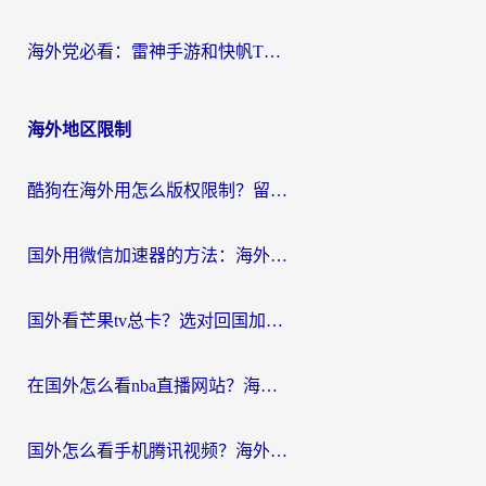
海外党必看：雷神手游和快帆TV版好用吗？3步选对回国加速器不踩坑
海外地区限制
酷狗在海外用怎么版权限制？留学生亲测：3步解决听国内音乐难题
国外用微信加速器的方法：海外党无缝连接国内生活的实用指南
国外看芒果tv总卡？选对回国加速器，轻松追《浪姐》不费劲
在国外怎么看nba直播网站？海外党专属体育观赛指南，告别地区限制！
国外怎么看手机腾讯视频？海外党亲测有效的追剧加速器选择指南