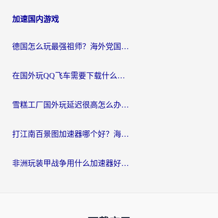
加速国内游戏
德国怎么玩最强祖师？海外党国服游戏加速器选择全攻略（附宝可梦Online实测）
在国外玩QQ飞车需要下载什么加速器呢？海外党亲测有效的国服游戏加速指南
雪糕工厂国外玩延迟很高怎么办？海外玩家国服游戏加速终极攻略（附实测推荐）
打江南百景图加速器哪个好？海外党踩坑N次后，终于找到不卡的秘诀
非洲玩装甲战争用什么加速器好？海外党亲测有效的国服游戏加速方案