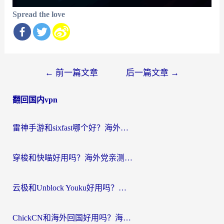
Spread the love
文
←
前一篇文章
后一篇文章
→
章
翻回国内vpn
导
航
雷神手游和sixfast哪个好？海外党亲测3款回国加速器，教你选对不踩坑
穿梭和快喵好用吗？海外党亲测：小众加速器对比+番茄加速器深度体验
云极和Unblock Youku好用吗？海外党亲测+2026回国加速器避坑指南
ChickCN和海外回国好用吗？海外党2026亲测：从手游到影音，选对加速器的3个关键