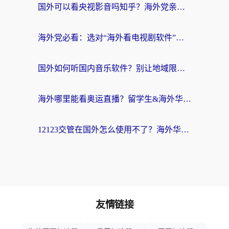
国外可以看央视影音吗知乎？海外党亲测有效的回国加速方案
海外党必看：选对“海外看电视剧软件”，再也不用愁国内剧刷不了
国外如何听国内音乐软件？别让地域限制，断了你的中文歌单
海外哪里能看奥运直播？留学生&海外华人必看的体育赛事观赛终极指南
12123交管在国外怎么使用不了？海外华人必看的无缝访问国内资源指南
友情链接