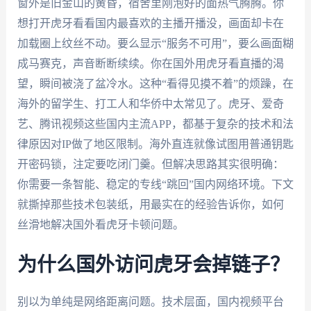
窗外是旧金山的黄昏，宿舍里刚泡好的面热气腾腾。你
想打开虎牙看看国内最喜欢的主播开播没，画面却卡在
加载圈上纹丝不动。要么显示“服务不可用”，要么画面糊
成马赛克，声音断断续续。你在国外用虎牙看直播的渴
望，瞬间被浇了盆冷水。这种“看得见摸不着”的烦躁，在
海外的留学生、打工人和华侨中太常见了。虎牙、爱奇
艺、腾讯视频这些国内主流APP，都基于复杂的技术和法
律原因对IP做了地区限制。海外直连就像试图用普通钥匙
开密码锁，注定要吃闭门羹。但解决思路其实很明确：
你需要一条智能、稳定的专线“跳回”国内网络环境。下文
就撕掉那些技术包装纸，用最实在的经验告诉你，如何
丝滑地解决国外看虎牙卡顿问题。
为什么国外访问虎牙会掉链子？
别以为单纯是网络距离问题。技术层面，国内视频平台