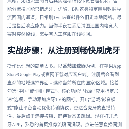
焦虑。无限流量的背后其实是精细化带宽管理机制。智
能分流技术能只把虎牙、优酷、B站这类特定应用数据导
流回国内通道，日常刷Twitter查邮件依旧走本地网络。最
后是售后响应能力。当你半夜在悉尼试图追国内电竞大
赛时突然掉线，需要有人工客服在线秒回。
实战步骤：从注册到畅快刷虎牙
操作比你想的简单太多。以
番茄加速器
为例：在苹果App
Store/Google Play或官网下载对应客户端。注册后会看到
直观的地域选择界面 – 选你当前所在的国家/区域。接着
勾选“中国”或“回国模式”。核心功能里找到“应用指定加
速”选项，手动添加虎牙TV的图标。开启“游戏/影音模
式”能让平台自动优化传输协议，更适合虎牙的直播特
性。最后点击连接按钮，静待状态条跳绿。现在打开虎
牙APP，熟悉的首页推荐流瞬间涌现。点进任意直播间测