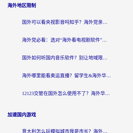
海外地区限制
国外可以看央视影音吗知乎？海外党亲测有效的回国加速方案
海外党必看：选对“海外看电视剧软件”，再也不用愁国内剧刷不了
国外如何听国内音乐软件？别让地域限制，断了你的中文歌单
海外哪里能看奥运直播？留学生&海外华人必看的体育赛事观赛终极指南
12123交管在国外怎么使用不了？海外华人必看的无缝访问国内资源指南
加速国内游戏
意大利怎么玩模拟城市我是市长？海外党国服游戏加速终极攻略（附三国3量子特攻解决办法）