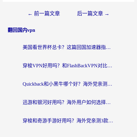
←
前一篇文章
后一篇文章
→
翻回国内vpn
美国看世界杯总卡？这篇回国加速器指南帮你无缝刷国内资源（附苹果手机VPN设置步骤）
穿梭VPN好用吗？和FlashBackVPN对比哪个回国效果更好？
Quickback和小黑牛哪个好？海外党亲测指南，选对回国加速器秒回国内
迅游和银河好用吗？海外用户如何选择回国加速器实现无缝访问国内资源
穿梭和奇游手游好用吗？海外党亲测3款回国加速器，附蜜蜂加速器七天试用攻略