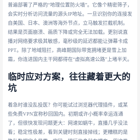
普遍部署了严格的“地理位置防火墙”。它像个精密筛子，
会实时分析访问流量的源头IP地址。一旦识别你的连接发
自美国、日本、澳洲等海外节点，立马触发拦截机制。
结果是页面崩溃、画质下降或完全无法加载。更别说直
播对网络要求极其敏感，毫秒级的延迟都能让弹幕卡成
PPT。除了地域阻拦，高峰期国际带宽拥堵更是雪上加
霜，你连进国内主干网都得在“虚拟高速公路”上堵半天。
临时应对方案，往往藏着更大的
坑
着急时谁没乱投医？你可能试过浏览器代理插件，或某
些免费VPN宣称秒回国内。初期或许小概率幸运连通
了，但很快发现问题更大：网速如蜗牛，直播几乎没法
看；稳定性极差，看到关键时刻直接掉线；更糟糕的是