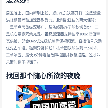
怎么办？
周五晚上、国内新剧上线、或LPL总决赛开打...这些流量
洪峰期最考验加速器耐受力。此刻能扛住的两大保障：
一是节点储备纵深够广，某条线路炸了能秒切备份；二
是核心带宽冗余充足。
番茄加速器
支持独享100M峰值带
宽供给，配合QoS优先级机制确保视频流、直播信号永远
优先占车道。碰到异常掉线？技术团队能做到7*24小时
工单响应，最快3分钟定位故障根因并恢复通路。这才叫
关键时刻不掉链子。
找回那个随心所欲的夜晚