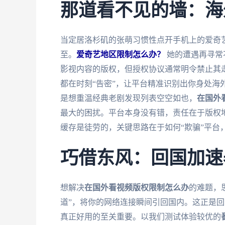
那道看不见的墙：海
当定居洛杉矶的张萌习惯性点开手机上的爱奇艺
至。
爱奇艺地区限制怎么办？
她的遭遇再寻常
影视内容的版权，但授权协议通常明令禁止其走
都在时刻“告密”，让平台精准识别出你身处海
是想重温经典老剧发现列表空空如也，
在国外
最大的困扰。平台本身没有错，责任在于版权地
缓存是徒劳的，关键思路在于如何“欺骗”平台
巧借东风：回国加速
想解决
在国外看视频版权限制怎么办
的难题，
道”，将你的网络连接瞬间引回国内。这正是
真正好用的至关重要。以我们测试体验较优的