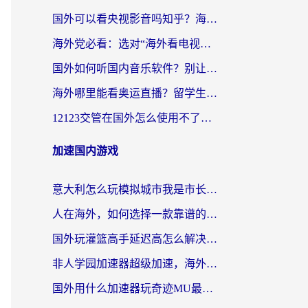
国外可以看央视影音吗知乎？海外党亲测有效的回国加速方案
海外党必看：选对“海外看电视剧软件”，再也不用愁国内剧刷不了
国外如何听国内音乐软件？别让地域限制，断了你的中文歌单
海外哪里能看奥运直播？留学生&海外华人必看的体育赛事观赛终极指南
12123交管在国外怎么使用不了？海外华人必看的无缝访问国内资源指南
加速国内游戏
意大利怎么玩模拟城市我是市长？海外党国服游戏加速终极攻略（附三国3量子特攻解决办法）
人在海外，如何选择一款靠谱的玩剑灵2加速器？
国外玩灌篮高手延迟高怎么解决？海外玩家国服游戏加速终极指南
非人学园加速器超级加速，海外玩家重返国服的通行证
国外用什么加速器玩奇迹MU最好？2026海外玩家国服游戏加速全攻略