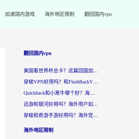
加速国内游戏
海外地区限制
翻回国内vpn
翻回国内vpn
美国看世界杯总卡？这篇回国加速器指南帮你无缝刷国内资源（附苹果手机VPN设置步骤）
穿梭VPN好用吗？和FlashBackVPN对比哪个回国效果更好？
Quickback和小黑牛哪个好？海外党亲测指南，选对回国加速器秒回国内
迅游和银河好用吗？海外用户如何选择回国加速器实现无缝访问国内资源
穿梭和奇游手游好用吗？海外党亲测3款回国加速器，附蜜蜂加速器七天试用攻略
海外地区限制