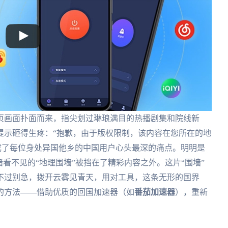
页画面扑面而来，指尖划过琳琅满目的热播剧集和院线新
提示砸得生疼：“抱歉，由于版权限制，该内容在您所在的地
了每位身处异国他乡的中国用户心头最深的痛点。明明是
看不见的“地理围墙”被挡在了精彩内容之外。这片“围墙”
不过别急，拨开云雾见青天，用对工具，这条无形的国界
的方法——借助优质的回国加速器（如
番茄加速器
），重新