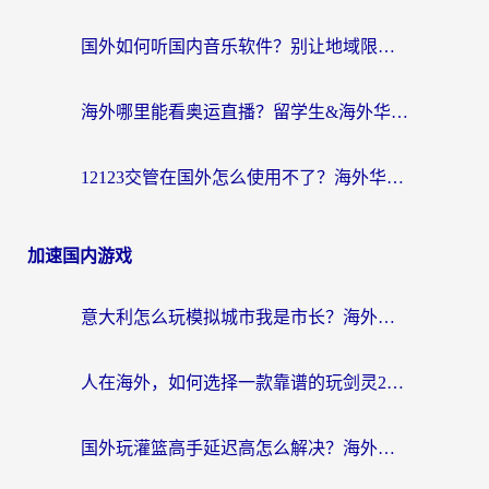
国外如何听国内音乐软件？别让地域限制，断了你的中文歌单
海外哪里能看奥运直播？留学生&海外华人必看的体育赛事观赛终极指南
12123交管在国外怎么使用不了？海外华人必看的无缝访问国内资源指南
加速国内游戏
意大利怎么玩模拟城市我是市长？海外党国服游戏加速终极攻略（附三国3量子特攻解决办法）
人在海外，如何选择一款靠谱的玩剑灵2加速器？
国外玩灌篮高手延迟高怎么解决？海外玩家国服游戏加速终极指南