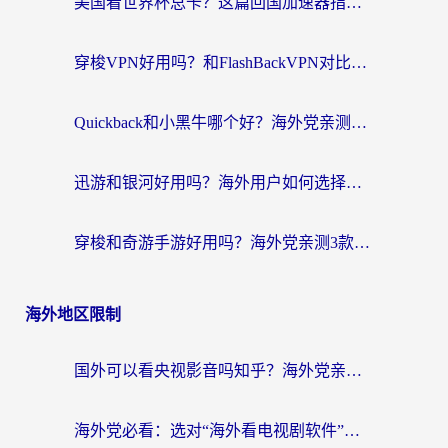
美国看世界杯总卡？这篇回国加速器指南帮你无缝刷国内资源（附苹果手机VPN设置步骤）
穿梭VPN好用吗？和FlashBackVPN对比哪个回国效果更好？
Quickback和小黑牛哪个好？海外党亲测指南，选对回国加速器秒回国内
迅游和银河好用吗？海外用户如何选择回国加速器实现无缝访问国内资源
穿梭和奇游手游好用吗？海外党亲测3款回国加速器，附蜜蜂加速器七天试用攻略
海外地区限制
国外可以看央视影音吗知乎？海外党亲测有效的回国加速方案
海外党必看：选对“海外看电视剧软件”，再也不用愁国内剧刷不了