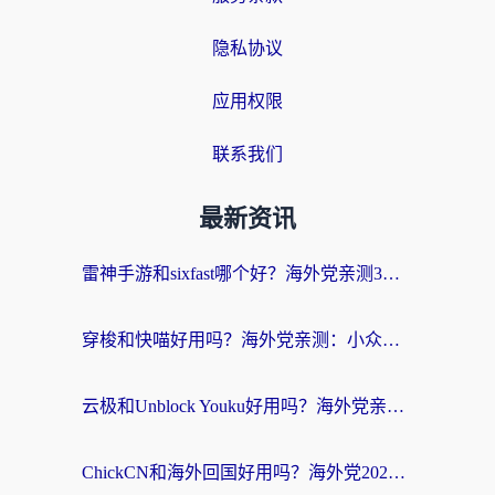
隐私协议
应用权限
联系我们
最新资讯
雷神手游和sixfast哪个好？海外党亲测3款回国加速器，教你选对不踩坑
穿梭和快喵好用吗？海外党亲测：小众加速器对比+番茄加速器深度体验
云极和Unblock Youku好用吗？海外党亲测+2026回国加速器避坑指南
ChickCN和海外回国好用吗？海外党2026亲测：从手游到影音，选对加速器的3个关键