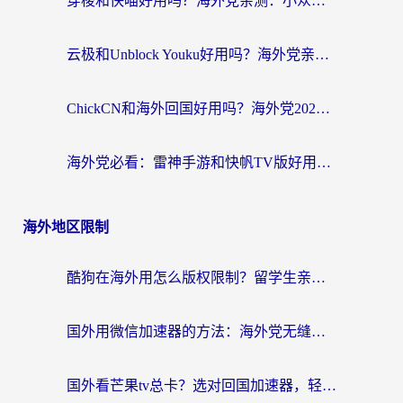
穿梭和快喵好用吗？海外党亲测：小众加速器对比+番茄加速器深度体验
云极和Unblock Youku好用吗？海外党亲测+2026回国加速器避坑指南
ChickCN和海外回国好用吗？海外党2026亲测：从手游到影音，选对加速器的3个关键
海外党必看：雷神手游和快帆TV版好用吗？3步选对回国加速器不踩坑
海外地区限制
酷狗在海外用怎么版权限制？留学生亲测：3步解决听国内音乐难题
国外用微信加速器的方法：海外党无缝连接国内生活的实用指南
国外看芒果tv总卡？选对回国加速器，轻松追《浪姐》不费劲