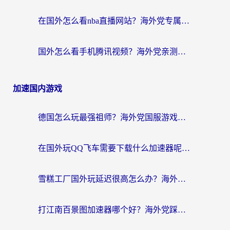
在国外怎么看nba直播网站？海外党专属体育观赛指南，告别地区限制！
国外怎么看手机腾讯视频？海外党亲测有效的追剧加速器选择指南
加速国内游戏
德国怎么玩最强祖师？海外党国服游戏加速器选择全攻略（附宝可梦Online实测）
在国外玩QQ飞车需要下载什么加速器呢？海外党亲测有效的国服游戏加速指南
雪糕工厂国外玩延迟很高怎么办？海外玩家国服游戏加速终极攻略（附实测推荐）
打江南百景图加速器哪个好？海外党踩坑N次后，终于找到不卡的秘诀