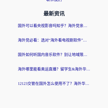
最新资讯
国外可以看央视影音吗知乎？海外党亲测有效的回国加速方案
海外党必看：选对“海外看电视剧软件”，再也不用愁国内剧刷不了
国外如何听国内音乐软件？别让地域限制，断了你的中文歌单
海外哪里能看奥运直播？留学生&海外华人必看的体育赛事观赛终极指南
12123交管在国外怎么使用不了？海外华人必看的无缝访问国内资源指南