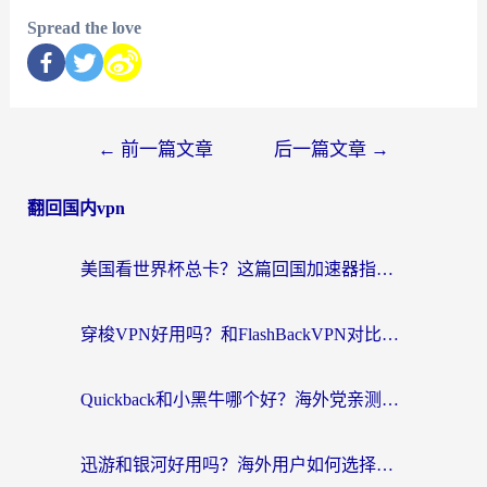
Spread the love
←
前一篇文章
后一篇文章
→
翻回国内vpn
美国看世界杯总卡？这篇回国加速器指南帮你无缝刷国内资源（附苹果手机VPN设置步骤）
穿梭VPN好用吗？和FlashBackVPN对比哪个回国效果更好？
Quickback和小黑牛哪个好？海外党亲测指南，选对回国加速器秒回国内
迅游和银河好用吗？海外用户如何选择回国加速器实现无缝访问国内资源