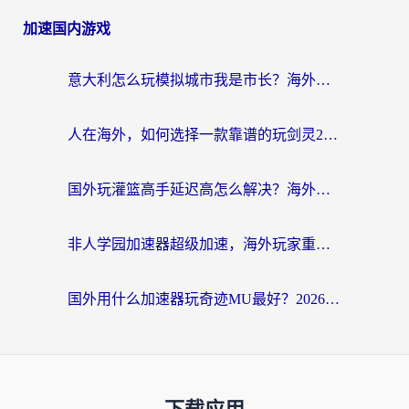
加速国内游戏
意大利怎么玩模拟城市我是市长？海外党国服游戏加速终极攻略（附三国3量子特攻解决办法）
人在海外，如何选择一款靠谱的玩剑灵2加速器？
国外玩灌篮高手延迟高怎么解决？海外玩家国服游戏加速终极指南
非人学园加速器超级加速，海外玩家重返国服的通行证
国外用什么加速器玩奇迹MU最好？2026海外玩家国服游戏加速全攻略