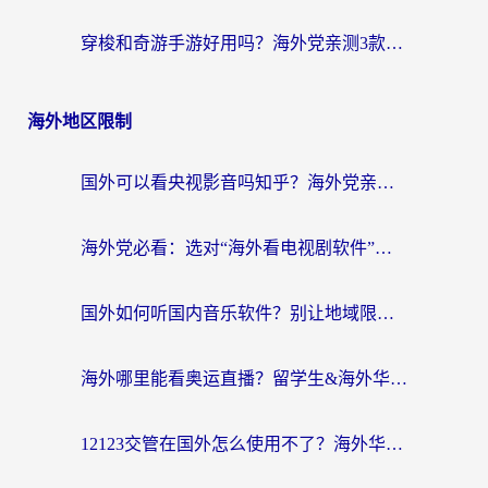
穿梭和奇游手游好用吗？海外党亲测3款回国加速器，附蜜蜂加速器七天试用攻略
海外地区限制
国外可以看央视影音吗知乎？海外党亲测有效的回国加速方案
海外党必看：选对“海外看电视剧软件”，再也不用愁国内剧刷不了
国外如何听国内音乐软件？别让地域限制，断了你的中文歌单
海外哪里能看奥运直播？留学生&海外华人必看的体育赛事观赛终极指南
12123交管在国外怎么使用不了？海外华人必看的无缝访问国内资源指南