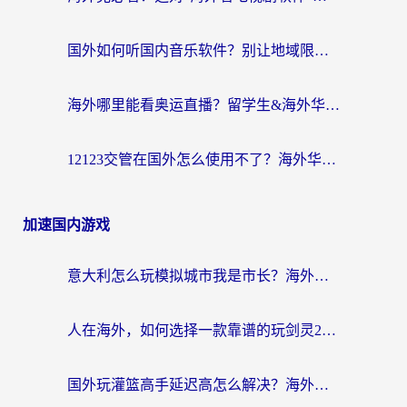
国外如何听国内音乐软件？别让地域限制，断了你的中文歌单
海外哪里能看奥运直播？留学生&海外华人必看的体育赛事观赛终极指南
12123交管在国外怎么使用不了？海外华人必看的无缝访问国内资源指南
加速国内游戏
意大利怎么玩模拟城市我是市长？海外党国服游戏加速终极攻略（附三国3量子特攻解决办法）
人在海外，如何选择一款靠谱的玩剑灵2加速器？
国外玩灌篮高手延迟高怎么解决？海外玩家国服游戏加速终极指南