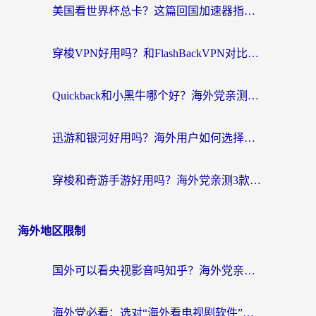
美国看世界杯总卡？这篇回国加速器指南帮你无缝刷国内资源（附苹果手机VPN设置步骤）
穿梭VPN好用吗？和FlashBackVPN对比哪个回国效果更好？
Quickback和小黑牛哪个好？海外党亲测指南，选对回国加速器秒回国内
迅游和银河好用吗？海外用户如何选择回国加速器实现无缝访问国内资源
穿梭和奇游手游好用吗？海外党亲测3款回国加速器，附蜜蜂加速器七天试用攻略
海外地区限制
国外可以看央视影音吗知乎？海外党亲测有效的回国加速方案
海外党必看：选对“海外看电视剧软件”，再也不用愁国内剧刷不了