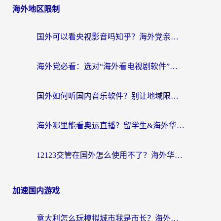
海外地区限制
国外可以看央视影音吗知乎？海外党亲测有效的回国加速方案
海外党必看：选对“海外看电视剧软件”，再也不用愁国内剧刷不了
国外如何听国内音乐软件？别让地域限制，断了你的中文歌单
海外哪里能看奥运直播？留学生&海外华人必看的体育赛事观赛终极指南
12123交管在国外怎么使用不了？海外华人必看的无缝访问国内资源指南
加速国内游戏
意大利怎么玩模拟城市我是市长？海外党国服游戏加速终极攻略（附三国3量子特攻解决办法）