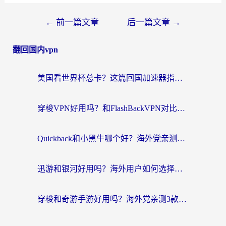
←
前一篇文章
后一篇文章
→
翻回国内vpn
美国看世界杯总卡？这篇回国加速器指南帮你无缝刷国内资源（附苹果手机VPN设置步骤）
穿梭VPN好用吗？和FlashBackVPN对比哪个回国效果更好？
Quickback和小黑牛哪个好？海外党亲测指南，选对回国加速器秒回国内
迅游和银河好用吗？海外用户如何选择回国加速器实现无缝访问国内资源
穿梭和奇游手游好用吗？海外党亲测3款回国加速器，附蜜蜂加速器七天试用攻略