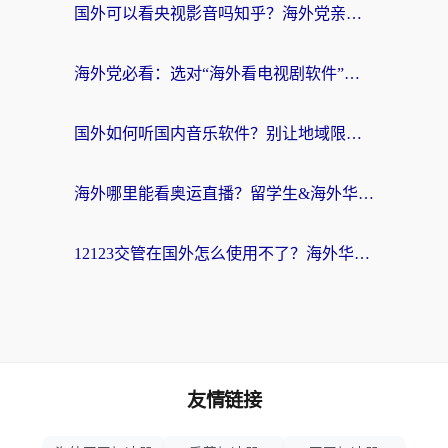
国外可以看央视影音吗知乎？海外党亲测有效的回国加速方案
海外党必看：选对“海外看电视剧软件”，再也不用愁国内剧刷不了
国外如何听国内音乐软件？别让地域限制，断了你的中文歌单
海外哪里能看奥运直播？留学生&海外华人必看的体育赛事观赛终极指南
12123交管在国外怎么使用不了？海外华人必看的无缝访问国内资源指南
友情链接