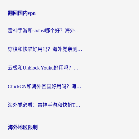
章
翻回国内vpn
导
航
雷神手游和sixfast哪个好？海外党亲测3款回国加速器，教你选对不踩坑
穿梭和快喵好用吗？海外党亲测：小众加速器对比+番茄加速器深度体验
云极和Unblock Youku好用吗？海外党亲测+2026回国加速器避坑指南
ChickCN和海外回国好用吗？海外党2026亲测：从手游到影音，选对加速器的3个关键
海外党必看：雷神手游和快帆TV版好用吗？3步选对回国加速器不踩坑
海外地区限制