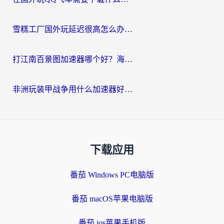
雪糕工厂国外玩延迟很高怎么办？海外玩家国服游戏加速终极攻略（附实测推荐）
打江南百景图加速器哪个好？海外党踩坑N次后，终于找到不卡的秘诀
非洲玩装甲战争用什么加速器好？海外党亲测有效的国服游戏加速方案
下载应用
番茄 Windows PC电脑版
番茄 macOS苹果电脑版
番茄 ios苹果手机版