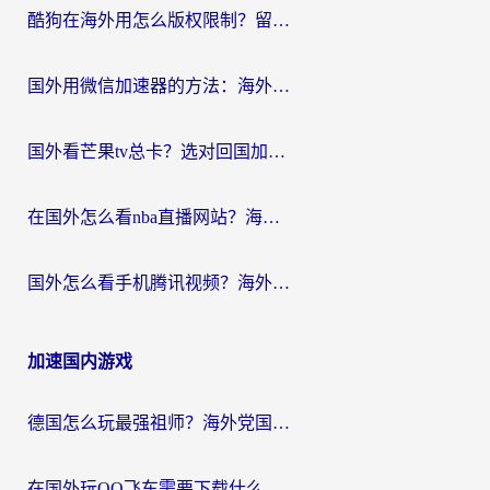
酷狗在海外用怎么版权限制？留学生亲测：3步解决听国内音乐难题
国外用微信加速器的方法：海外党无缝连接国内生活的实用指南
国外看芒果tv总卡？选对回国加速器，轻松追《浪姐》不费劲
在国外怎么看nba直播网站？海外党专属体育观赛指南，告别地区限制！
国外怎么看手机腾讯视频？海外党亲测有效的追剧加速器选择指南
加速国内游戏
德国怎么玩最强祖师？海外党国服游戏加速器选择全攻略（附宝可梦Online实测）
在国外玩QQ飞车需要下载什么加速器呢？海外党亲测有效的国服游戏加速指南