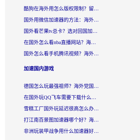
酷狗在海外用怎么版权限制？留学生亲测：3步解决听国内音乐难题
国外用微信加速器的方法：海外党无缝连接国内生活的实用指南
国外看芒果tv总卡？选对回国加速器，轻松追《浪姐》不费劲
在国外怎么看nba直播网站？海外党专属体育观赛指南，告别地区限制！
国外怎么看手机腾讯视频？海外党亲测有效的追剧加速器选择指南
加速国内游戏
德国怎么玩最强祖师？海外党国服游戏加速器选择全攻略（附宝可梦Online实测）
在国外玩QQ飞车需要下载什么加速器呢？海外党亲测有效的国服游戏加速指南
雪糕工厂国外玩延迟很高怎么办？海外玩家国服游戏加速终极攻略（附实测推荐）
打江南百景图加速器哪个好？海外党踩坑N次后，终于找到不卡的秘诀
非洲玩装甲战争用什么加速器好？海外党亲测有效的国服游戏加速方案