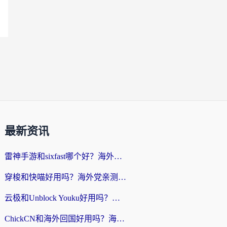
最新资讯
雷神手游和sixfast哪个好？海外党亲测3款回国加速器，教你选对不踩坑
穿梭和快喵好用吗？海外党亲测：小众加速器对比+番茄加速器深度体验
云极和Unblock Youku好用吗？海外党亲测+2026回国加速器避坑指南
ChickCN和海外回国好用吗？海外党2026亲测：从手游到影音，选对加速器的3个关键