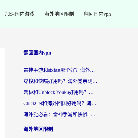
加速国内游戏
海外地区限制
翻回国内vpn
翻回国内vpn
雷神手游和sixfast哪个好？海外党亲测3款回国加速器，教你选对不踩坑
穿梭和快喵好用吗？海外党亲测：小众加速器对比+番茄加速器深度体验
云极和Unblock Youku好用吗？海外党亲测+2026回国加速器避坑指南
ChickCN和海外回国好用吗？海外党2026亲测：从手游到影音，选对加速器的3个关键
海外党必看：雷神手游和快帆TV版好用吗？3步选对回国加速器不踩坑
海外地区限制