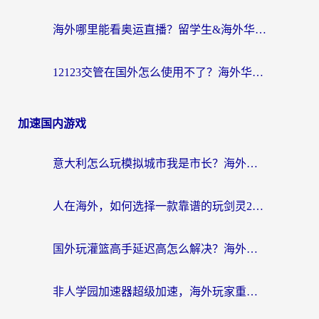
海外哪里能看奥运直播？留学生&海外华人必看的体育赛事观赛终极指南
12123交管在国外怎么使用不了？海外华人必看的无缝访问国内资源指南
加速国内游戏
意大利怎么玩模拟城市我是市长？海外党国服游戏加速终极攻略（附三国3量子特攻解决办法）
人在海外，如何选择一款靠谱的玩剑灵2加速器？
国外玩灌篮高手延迟高怎么解决？海外玩家国服游戏加速终极指南
非人学园加速器超级加速，海外玩家重返国服的通行证