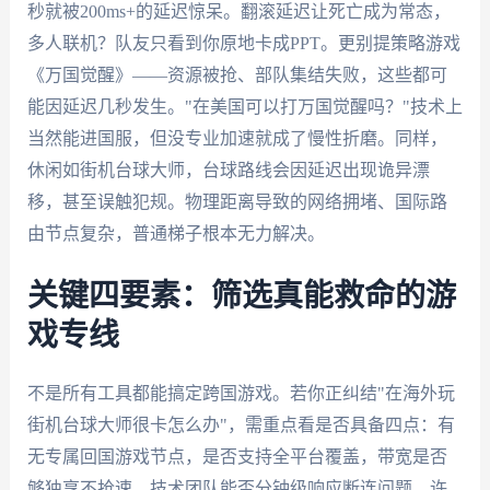
秒就被200ms+的延迟惊呆。翻滚延迟让死亡成为常态，
多人联机？队友只看到你原地卡成PPT。更别提策略游戏
《万国觉醒》——资源被抢、部队集结失败，这些都可
能因延迟几秒发生。"在美国可以打万国觉醒吗？"技术上
当然能进国服，但没专业加速就成了慢性折磨。同样，
休闲如街机台球大师，台球路线会因延迟出现诡异漂
移，甚至误触犯规。物理距离导致的网络拥堵、国际路
由节点复杂，普通梯子根本无力解决。
关键四要素：筛选真能救命的游
戏专线
不是所有工具都能搞定跨国游戏。若你正纠结"在海外玩
街机台球大师很卡怎么办"，需重点看是否具备四点：有
无专属回国游戏节点，是否支持全平台覆盖，带宽是否
够独享不抢速，技术团队能否分钟级响应断连问题。许