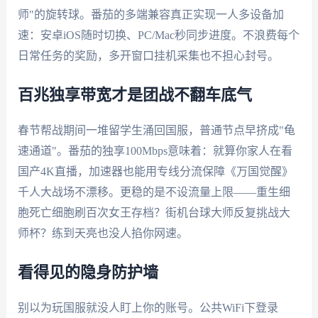
师"的旋转球。番茄的多端兼容真正实现一人多设备加
速：安卓iOS随时切换、PC/Mac秒同步进度。不浪费每个
日常任务的奖励，多开窗口挂机采集也不担心封号。
百兆独享带宽才是团战不翻车底气
春节帮战期间一堆留学生涌回国服，普通节点早挤成"龟
速通道"。番茄的独享100Mbps意味着：就算你家人在看
国产4K直播，加速器也能用专线分流保障《万国觉醒》
千人大战场不漂移。更稳的是不设流量上限——重生细
胞死亡细胞刷百次女王存档？街机台球大师反复挑战大
师杯？练到天亮也没人掐你网速。
看得见的隐身防护墙
别以为玩国服就没人盯上你的账号。公共WiFi下登录