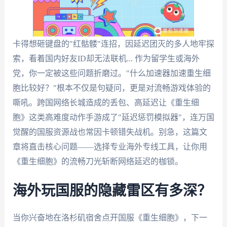
卡得想砸键盘的"红骷髅"连招，因延迟团灭的多人地牢探
索，看着国内好友ID却无法联机... 作为留学生或海外
党，你一定被这些问题折磨过。"什么加速器加速重生细
胞比较好？"根本不仅是句疑问，更是对流畅游戏体验的
嘶吼。跨国网络长城造成的丢包、高延迟让《重生细
胞》这类高难度动作手游成了"延迟惩罚模拟器"，连万国
觉醒的国服资源战也常因卡顿错失战机。别急，这篇文
章将直击核心问题——选择专业海外专线工具，让你用
《重生细胞》的流畅刀光斩断网络延迟的枷锁。
海外玩国服的隐藏雷区有多深？
当你兴奋地在洛杉矶宿舍点开国服《重生细胞》，下一