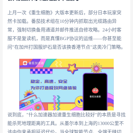
上月一次《重生细胞》大版本更新后，部分日本玩家突
然卡加载。番茄技术组在10分钟内抓取出光缆路由异
常，强制切换备用通道并邮件推送自修攻略。24小时客
服不是复读机，而是真懂BGP协议的运维——你甚至能
问"在加州打国服炉石是否该换香港节点"这类冷门策略。
说到底，"什么加速器加速重生细胞比较好"的本质是寻找
能杀死地理距离的工具。从墨尔本到上海的13000公里不
该由你来承担延迟代价。当全球智能节点、全端无缝切