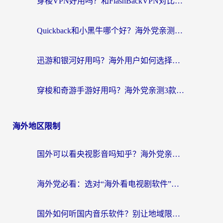
穿梭VPN好用吗？和FlashBackVPN对比哪个回国效果更好？
Quickback和小黑牛哪个好？海外党亲测指南，选对回国加速器秒回国内
迅游和银河好用吗？海外用户如何选择回国加速器实现无缝访问国内资源
穿梭和奇游手游好用吗？海外党亲测3款回国加速器，附蜜蜂加速器七天试用攻略
海外地区限制
国外可以看央视影音吗知乎？海外党亲测有效的回国加速方案
海外党必看：选对“海外看电视剧软件”，再也不用愁国内剧刷不了
国外如何听国内音乐软件？别让地域限制，断了你的中文歌单