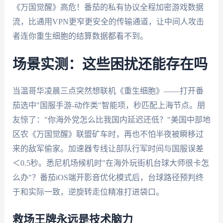
《万国觉醒》高危！番茄的私有协议全程加密游戏数据
流，比通用VPN更窄更安全的传输通道，让中间人攻击
者连你重生细胞的结算数据都看不到。
场景实测：这些困扰还能存在吗
当温哥华凌晨三点突然想联机《重生细胞》——打开番
茄选中"国服手游-动作类"智能项，秒匹配上海节点。朋
友惊了："你海外党怎么比我国内延迟还低？"美国中部地
区农《万国觉醒》联盟矿车时，再也不怕半夜被瞬移过
来的敌军偷家。加速器专线让部队行军时间与国服误差
＜0.5秒。悉尼机场候机时"在海外玩街机台球大师很卡怎
么办"？番茄iOS端开影音优化模式后，台球路径预判终
于和实际一致，逆旋转走位精准打进袋口。
救场王牌永远是技术脑力