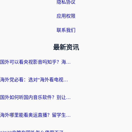
隐私协议
应用权限
联系我们
最新资讯
国外可以看央视影音吗知乎？海外党亲测有效的回国加速方案
海外党必看：选对“海外看电视剧软件”，再也不用愁国内剧刷不了
国外如何听国内音乐软件？别让地域限制，断了你的中文歌单
海外哪里能看奥运直播？留学生&海外华人必看的体育赛事观赛终极指南