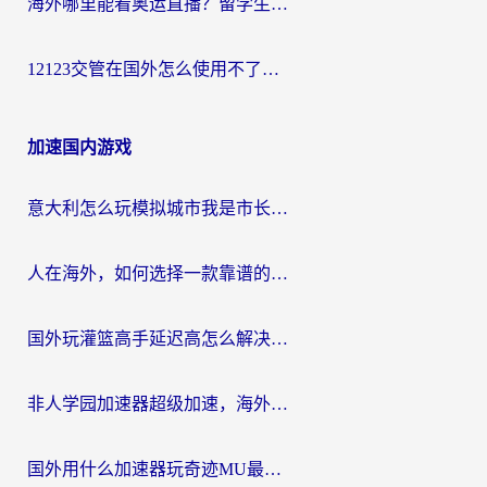
海外哪里能看奥运直播？留学生&海外华人必看的体育赛事观赛终极指南
12123交管在国外怎么使用不了？海外华人必看的无缝访问国内资源指南
加速国内游戏
意大利怎么玩模拟城市我是市长？海外党国服游戏加速终极攻略（附三国3量子特攻解决办法）
人在海外，如何选择一款靠谱的玩剑灵2加速器？
国外玩灌篮高手延迟高怎么解决？海外玩家国服游戏加速终极指南
非人学园加速器超级加速，海外玩家重返国服的通行证
国外用什么加速器玩奇迹MU最好？2026海外玩家国服游戏加速全攻略