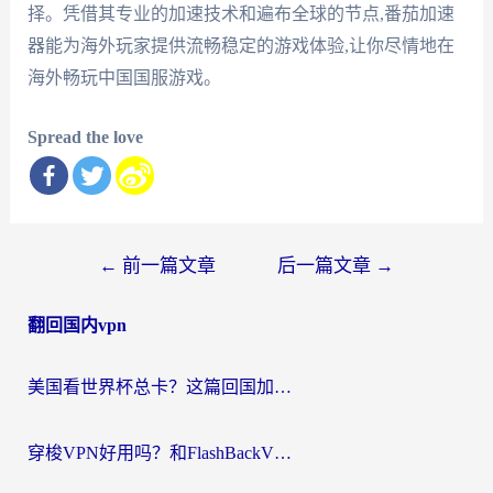
择。凭借其专业的加速技术和遍布全球的节点,番茄加速
器能为海外玩家提供流畅稳定的游戏体验,让你尽情地在
海外畅玩中国国服游戏。
Spread the love
文
←
前一篇文章
后一篇文章
→
章
翻回国内vpn
导
航
美国看世界杯总卡？这篇回国加速器指南帮你无缝刷国内资源（附苹果手机VPN设置步骤）
穿梭VPN好用吗？和FlashBackVPN对比哪个回国效果更好？