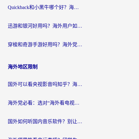
Quickback和小黑牛哪个好？海外党亲测指南，选对回国加速器秒回国内
迅游和银河好用吗？海外用户如何选择回国加速器实现无缝访问国内资源
穿梭和奇游手游好用吗？海外党亲测3款回国加速器，附蜜蜂加速器七天试用攻略
海外地区限制
国外可以看央视影音吗知乎？海外党亲测有效的回国加速方案
海外党必看：选对“海外看电视剧软件”，再也不用愁国内剧刷不了
国外如何听国内音乐软件？别让地域限制，断了你的中文歌单