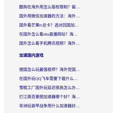
酷狗在海外用怎么版权限制？留学生亲测：3步解决听国内音乐难题
国外用微信加速器的方法：海外党无缝连接国内生活的实用指南
国外看芒果tv总卡？选对回国加速器，轻松追《浪姐》不费劲
在国外怎么看nba直播网站？海外党专属体育观赛指南，告别地区限制！
国外怎么看手机腾讯视频？海外党亲测有效的追剧加速器选择指南
加速国内游戏
德国怎么玩最强祖师？海外党国服游戏加速器选择全攻略（附宝可梦Online实测）
在国外玩QQ飞车需要下载什么加速器呢？海外党亲测有效的国服游戏加速指南
雪糕工厂国外玩延迟很高怎么办？海外玩家国服游戏加速终极攻略（附实测推荐）
打江南百景图加速器哪个好？海外党踩坑N次后，终于找到不卡的秘诀
非洲玩装甲战争用什么加速器好？海外党亲测有效的国服游戏加速方案