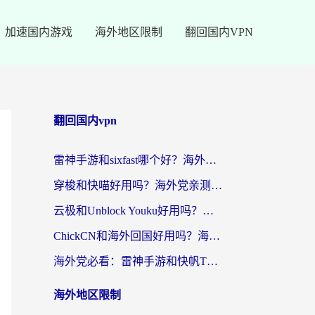
加速国内游戏
海外地区限制
翻回国内VPN
翻回国内vpn
雷神手游和sixfast哪个好？海外党亲测3款回国加速器，教你选对不踩坑
穿梭和快喵好用吗？海外党亲测：小众加速器对比+番茄加速器深度体验
云极和Unblock Youku好用吗？海外党亲测+2026回国加速器避坑指南
ChickCN和海外回国好用吗？海外党2026亲测：从手游到影音，选对加速器的3个关键
海外党必看：雷神手游和快帆TV版好用吗？3步选对回国加速器不踩坑
海外地区限制