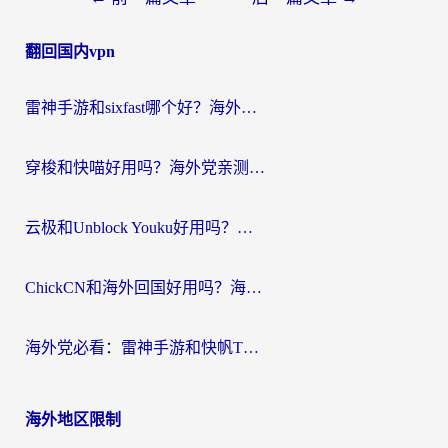
章
翻回国内vpn
导
航
雷神手游和sixfast哪个好？海外党亲测3款回国加速器，教你选对不踩坑
穿梭和快喵好用吗？海外党亲测：小众加速器对比+番茄加速器深度体验
云极和Unblock Youku好用吗？海外党亲测+2026回国加速器避坑指南
ChickCN和海外回国好用吗？海外党2026亲测：从手游到影音，选对加速器的3个关键
海外党必看：雷神手游和快帆TV版好用吗？3步选对回国加速器不踩坑
海外地区限制