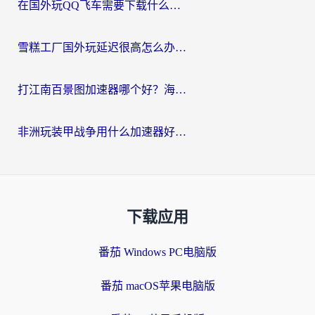
在国外玩QQ飞车需要下载什么加速器呢？海外党亲测有效的国服游戏加速指南
雪糕工厂国外玩延迟很高怎么办？海外玩家国服游戏加速终极攻略（附实测推荐）
打江南百景图加速器哪个好？海外党踩坑N次后，终于找到不卡的秘诀
非洲玩装甲战争用什么加速器好？海外党亲测有效的国服游戏加速方案
下载应用
番茄 Windows PC电脑版
番茄 macOS苹果电脑版