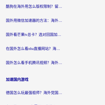
酷狗在海外用怎么版权限制？留学生亲测：3步解决听国内音乐难题
国外用微信加速器的方法：海外党无缝连接国内生活的实用指南
国外看芒果tv总卡？选对回国加速器，轻松追《浪姐》不费劲
在国外怎么看nba直播网站？海外党专属体育观赛指南，告别地区限制！
国外怎么看手机腾讯视频？海外党亲测有效的追剧加速器选择指南
加速国内游戏
德国怎么玩最强祖师？海外党国服游戏加速器选择全攻略（附宝可梦Online实测）