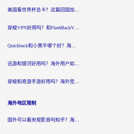
航
美国看世界杯总卡？这篇回国加速器指南帮你无缝刷国内资源（附苹果手机VPN设置步骤）
穿梭VPN好用吗？和FlashBackVPN对比哪个回国效果更好？
Quickback和小黑牛哪个好？海外党亲测指南，选对回国加速器秒回国内
迅游和银河好用吗？海外用户如何选择回国加速器实现无缝访问国内资源
穿梭和奇游手游好用吗？海外党亲测3款回国加速器，附蜜蜂加速器七天试用攻略
海外地区限制
国外可以看央视影音吗知乎？海外党亲测有效的回国加速方案