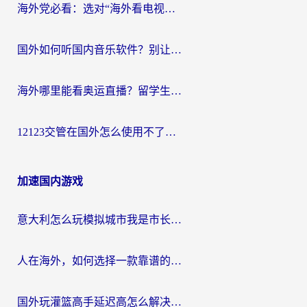
海外党必看：选对“海外看电视剧软件”，再也不用愁国内剧刷不了
国外如何听国内音乐软件？别让地域限制，断了你的中文歌单
海外哪里能看奥运直播？留学生&海外华人必看的体育赛事观赛终极指南
12123交管在国外怎么使用不了？海外华人必看的无缝访问国内资源指南
加速国内游戏
意大利怎么玩模拟城市我是市长？海外党国服游戏加速终极攻略（附三国3量子特攻解决办法）
人在海外，如何选择一款靠谱的玩剑灵2加速器？
国外玩灌篮高手延迟高怎么解决？海外玩家国服游戏加速终极指南