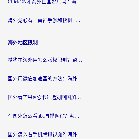
ChickCN和海外回国好用吗？海外党2026亲测：从手游到影音，选对加速器的3个关键
海外党必看：雷神手游和快帆TV版好用吗？3步选对回国加速器不踩坑
海外地区限制
酷狗在海外用怎么版权限制？留学生亲测：3步解决听国内音乐难题
国外用微信加速器的方法：海外党无缝连接国内生活的实用指南
国外看芒果tv总卡？选对回国加速器，轻松追《浪姐》不费劲
在国外怎么看nba直播网站？海外党专属体育观赛指南，告别地区限制！
国外怎么看手机腾讯视频？海外党亲测有效的追剧加速器选择指南