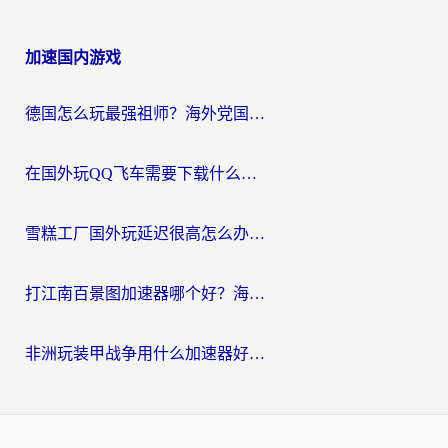
加速国内游戏
德国怎么玩最强祖师？海外党国服游戏加速器选择全攻略（附宝可梦Online实测）
在国外玩QQ飞车需要下载什么加速器呢？海外党亲测有效的国服游戏加速指南
雪糕工厂国外玩延迟很高怎么办？海外玩家国服游戏加速终极攻略（附实测推荐）
打江南百景图加速器哪个好？海外党踩坑N次后，终于找到不卡的秘诀
非洲玩装甲战争用什么加速器好？海外党亲测有效的国服游戏加速方案