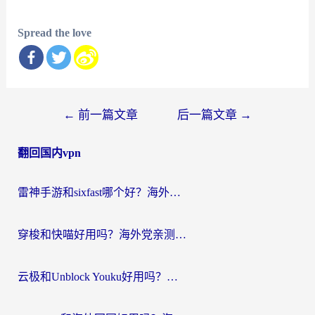
Spread the love
文
←
前一篇文章
后一篇文章
→
章
翻回国内vpn
导
航
雷神手游和sixfast哪个好？海外党亲测3款回国加速器，教你选对不踩坑
穿梭和快喵好用吗？海外党亲测：小众加速器对比+番茄加速器深度体验
云极和Unblock Youku好用吗？海外党亲测+2026回国加速器避坑指南