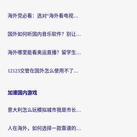
海外党必看：选对“海外看电视剧软件”，再也不用愁国内剧刷不了
国外如何听国内音乐软件？别让地域限制，断了你的中文歌单
海外哪里能看奥运直播？留学生&海外华人必看的体育赛事观赛终极指南
12123交管在国外怎么使用不了？海外华人必看的无缝访问国内资源指南
加速国内游戏
意大利怎么玩模拟城市我是市长？海外党国服游戏加速终极攻略（附三国3量子特攻解决办法）
人在海外，如何选择一款靠谱的玩剑灵2加速器？