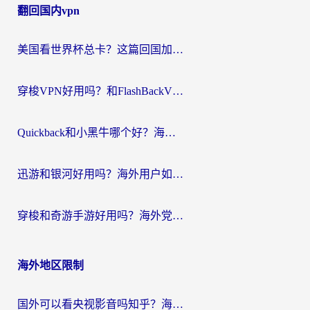
翻回国内vpn
导
航
美国看世界杯总卡？这篇回国加速器指南帮你无缝刷国内资源（附苹果手机VPN设置步骤）
穿梭VPN好用吗？和FlashBackVPN对比哪个回国效果更好？
Quickback和小黑牛哪个好？海外党亲测指南，选对回国加速器秒回国内
迅游和银河好用吗？海外用户如何选择回国加速器实现无缝访问国内资源
穿梭和奇游手游好用吗？海外党亲测3款回国加速器，附蜜蜂加速器七天试用攻略
海外地区限制
国外可以看央视影音吗知乎？海外党亲测有效的回国加速方案