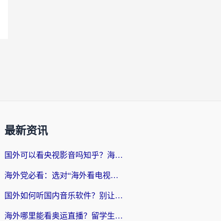
最新资讯
国外可以看央视影音吗知乎？海外党亲测有效的回国加速方案
海外党必看：选对“海外看电视剧软件”，再也不用愁国内剧刷不了
国外如何听国内音乐软件？别让地域限制，断了你的中文歌单
海外哪里能看奥运直播？留学生&海外华人必看的体育赛事观赛终极指南