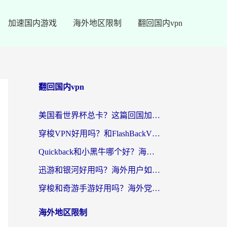
加速国内游戏
海外地区限制
翻回国内vpn
翻回国内vpn
美国看世界杯总卡？这篇回国加速器指南帮你无缝刷国内资源（附苹果手机VPN设置步骤）
穿梭VPN好用吗？和FlashBackVPN对比哪个回国效果更好？
Quickback和小黑牛哪个好？海外党亲测指南，选对回国加速器秒回国内
迅游和银河好用吗？海外用户如何选择回国加速器实现无缝访问国内资源
穿梭和奇游手游好用吗？海外党亲测3款回国加速器，附蜜蜂加速器七天试用攻略
海外地区限制