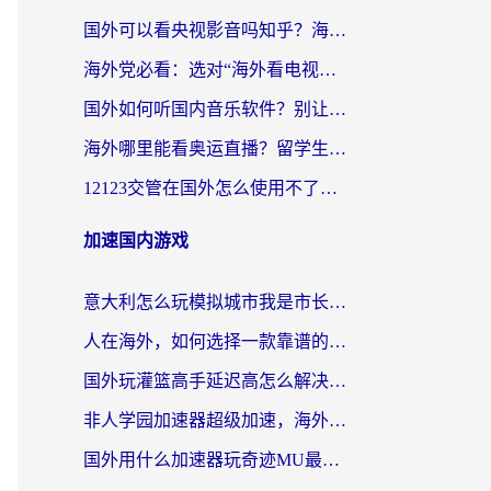
国外可以看央视影音吗知乎？海外党亲测有效的回国加速方案
海外党必看：选对“海外看电视剧软件”，再也不用愁国内剧刷不了
国外如何听国内音乐软件？别让地域限制，断了你的中文歌单
海外哪里能看奥运直播？留学生&海外华人必看的体育赛事观赛终极指南
12123交管在国外怎么使用不了？海外华人必看的无缝访问国内资源指南
加速国内游戏
意大利怎么玩模拟城市我是市长？海外党国服游戏加速终极攻略（附三国3量子特攻解决办法）
人在海外，如何选择一款靠谱的玩剑灵2加速器？
国外玩灌篮高手延迟高怎么解决？海外玩家国服游戏加速终极指南
非人学园加速器超级加速，海外玩家重返国服的通行证
国外用什么加速器玩奇迹MU最好？2026海外玩家国服游戏加速全攻略