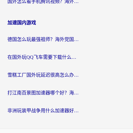
国外怎么看手机腾讯视频？海外党亲测有效的追剧加速器选择指南
加速国内游戏
德国怎么玩最强祖师？海外党国服游戏加速器选择全攻略（附宝可梦Online实测）
在国外玩QQ飞车需要下载什么加速器呢？海外党亲测有效的国服游戏加速指南
雪糕工厂国外玩延迟很高怎么办？海外玩家国服游戏加速终极攻略（附实测推荐）
打江南百景图加速器哪个好？海外党踩坑N次后，终于找到不卡的秘诀
非洲玩装甲战争用什么加速器好？海外党亲测有效的国服游戏加速方案