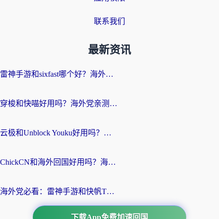
联系我们
最新资讯
雷神手游和sixfast哪个好？海外党亲测3款回国加速器，教你选对不踩坑
穿梭和快喵好用吗？海外党亲测：小众加速器对比+番茄加速器深度体验
云极和Unblock Youku好用吗？海外党亲测+2026回国加速器避坑指南
ChickCN和海外回国好用吗？海外党2026亲测：从手游到影音，选对加速器的3个关键
海外党必看：雷神手游和快帆TV版好用吗？3步选对回国加速器不踩坑
下载App免费加速回国