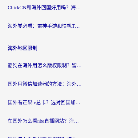
ChickCN和海外回国好用吗？海外党2026亲测：从手游到影音，选对加速器的3个关键
海外党必看：雷神手游和快帆TV版好用吗？3步选对回国加速器不踩坑
海外地区限制
酷狗在海外用怎么版权限制？留学生亲测：3步解决听国内音乐难题
国外用微信加速器的方法：海外党无缝连接国内生活的实用指南
国外看芒果tv总卡？选对回国加速器，轻松追《浪姐》不费劲
在国外怎么看nba直播网站？海外党专属体育观赛指南，告别地区限制！