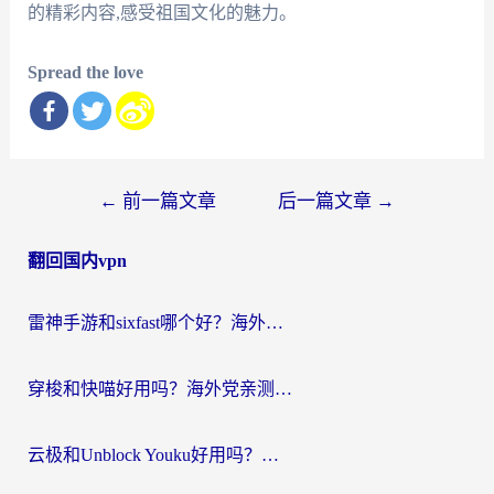
的精彩内容,感受祖国文化的魅力。
Spread the love
文
←
前一篇文章
后一篇文章
→
章
翻回国内vpn
导
航
雷神手游和sixfast哪个好？海外党亲测3款回国加速器，教你选对不踩坑
穿梭和快喵好用吗？海外党亲测：小众加速器对比+番茄加速器深度体验
云极和Unblock Youku好用吗？海外党亲测+2026回国加速器避坑指南