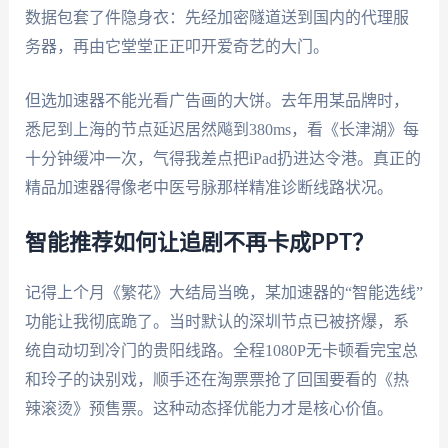
数据包套了件隐身衣：先经加密隧道送到国内的代理服
务器，再由它堂堂正正叩开爱奇艺的大门。
但选加速器不能光看广告画的大饼。去年用某品牌时，
悉尼到上海的节点延迟居然飚到380ms，看《长津湖》每
十分钟缓冲一次，气得我差点把iPad扔进达令港。真正的
精品加速器得像老中医号脉那样精准诊断线路状况。
智能推荐如何让追剧不再卡成PPT？
记得上个月《繁花》大结局当晚，某加速器的“智能选线”
功能让我彻底跪了。当时默认的深圳节点已被挤爆，系
统自动切到冷门的贵阳线路。全程1080P无卡顿看完宝总
和玲子的诀别戏，顺手还在淘票票抢了回国要看的《热
辣滚烫》预售票。这种动态择优能力才是核心价值。