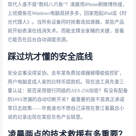
现代人谁不是“数码八爪鱼”？清晨用iPhone刷微博热搜，
上班摸鱼在Windows电脑逛拼多多，回家抱起iPad追《时
光代理人》。当所有设备同时抢着连加速器，某些产品
就开始表演在线消失术。而能支撑全家桶的关键，是看
它能否在后台自动调度资源。
踩过坑才懂的安全底线
安全这事没得妥协。去年某免费加速器被曝偷偷挖矿，
用户电脑变成人家的比特币提款机。现在选工具先查三
重认证：是否采用银行同级的AES-256加密？有没有配备
防DNS泄漏的自动切断开关？最重要的是不是真正承诺
零日志政策——毕竟谁也不想自己深夜在晋江看霸总小
说的记录出现在某些灰色产业链里。
凌晨两点的技术救援有多重要？