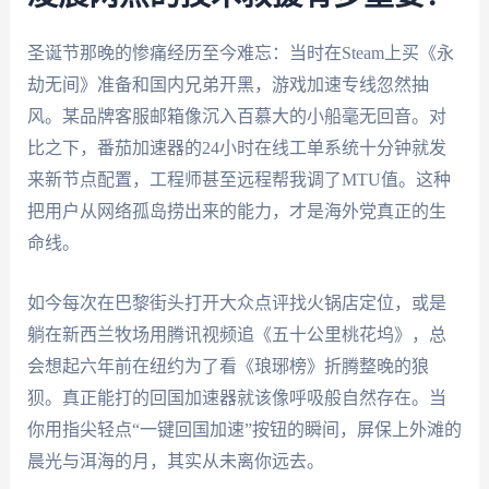
圣诞节那晚的惨痛经历至今难忘：当时在Steam上买《永
劫无间》准备和国内兄弟开黑，游戏加速专线忽然抽
风。某品牌客服邮箱像沉入百慕大的小船毫无回音。对
比之下，番茄加速器的24小时在线工单系统十分钟就发
来新节点配置，工程师甚至远程帮我调了MTU值。这种
把用户从网络孤岛捞出来的能力，才是海外党真正的生
命线。
如今每次在巴黎街头打开大众点评找火锅店定位，或是
躺在新西兰牧场用腾讯视频追《五十公里桃花坞》，总
会想起六年前在纽约为了看《琅琊榜》折腾整晚的狼
狈。真正能打的回国加速器就该像呼吸般自然存在。当
你用指尖轻点“一键回国加速”按钮的瞬间，屏保上外滩的
晨光与洱海的月，其实从未离你远去。