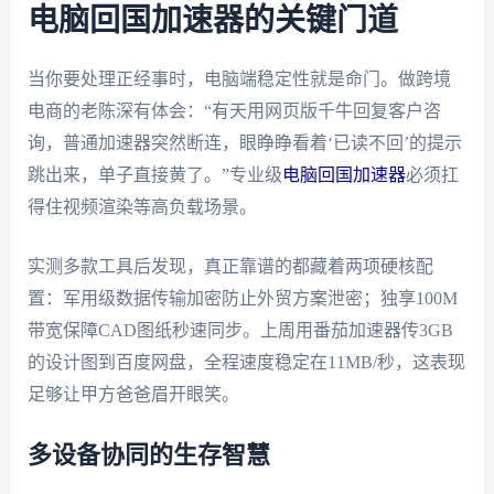
电脑回国加速器的关键门道
当你要处理正经事时，电脑端稳定性就是命门。做跨境
电商的老陈深有体会：“有天用网页版千牛回复客户咨
询，普通加速器突然断连，眼睁睁看着‘已读不回’的提示
跳出来，单子直接黄了。”专业级
电脑回国加速器
必须扛
得住视频渲染等高负载场景。
实测多款工具后发现，真正靠谱的都藏着两项硬核配
置：军用级数据传输加密防止外贸方案泄密；独享100M
带宽保障CAD图纸秒速同步。上周用番茄加速器传3GB
的设计图到百度网盘，全程速度稳定在11MB/秒，这表现
足够让甲方爸爸眉开眼笑。
多设备协同的生存智慧