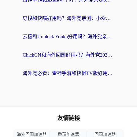
穿梭和快喵好用吗？海外党亲测：小众加速器对比+番茄加速器深度体验
云极和Unblock Youku好用吗？海外党亲测+2026回国加速器避坑指南
ChickCN和海外回国好用吗？海外党2026亲测：从手游到影音，选对加速器的3个关键
海外党必看：雷神手游和快帆TV版好用吗？3步选对回国加速器不踩坑
友情链接
海外回国加速器
番茄加速器
回国加速器