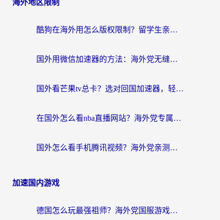
海外地区限制
酷狗在海外用怎么版权限制？留学生亲测：3步解决听国内音乐难题
国外用微信加速器的方法：海外党无缝连接国内生活的实用指南
国外看芒果tv总卡？选对回国加速器，轻松追《浪姐》不费劲
在国外怎么看nba直播网站？海外党专属体育观赛指南，告别地区限制！
国外怎么看手机腾讯视频？海外党亲测有效的追剧加速器选择指南
加速国内游戏
德国怎么玩最强祖师？海外党国服游戏加速器选择全攻略（附宝可梦Online实测）