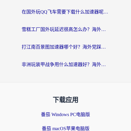
在国外玩QQ飞车需要下载什么加速器呢？海外党亲测有效的国服游戏加速指南
雪糕工厂国外玩延迟很高怎么办？海外玩家国服游戏加速终极攻略（附实测推荐）
打江南百景图加速器哪个好？海外党踩坑N次后，终于找到不卡的秘诀
非洲玩装甲战争用什么加速器好？海外党亲测有效的国服游戏加速方案
下载应用
番茄 Windows PC电脑版
番茄 macOS苹果电脑版