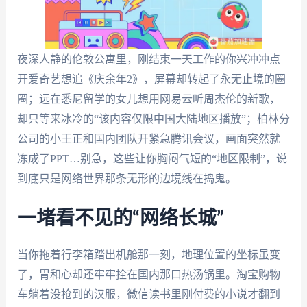
夜深人静的伦敦公寓里，刚结束一天工作的你兴冲冲点
开爱奇艺想追《庆余年2》，屏幕却转起了永无止境的圈
圈；远在悉尼留学的女儿想用网易云听周杰伦的新歌，
却只等来冰冷的“该内容仅限中国大陆地区播放”；柏林分
公司的小王正和国内团队开紧急腾讯会议，画面突然就
冻成了PPT…别急，这些让你胸闷气短的“地区限制”，说
到底只是网络世界那条无形的边境线在捣鬼。
一堵看不见的“网络长城”
当你拖着行李箱踏出机舱那一刻，地理位置的坐标虽变
了，胃和心却还牢牢拴在国内那口热汤锅里。淘宝购物
车躺着没抢到的汉服，微信读书里刚付费的小说才翻到