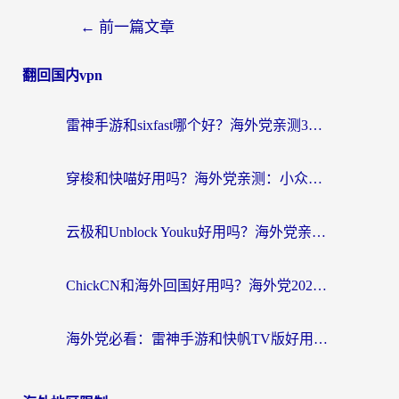
←
前一篇文章
翻回国内vpn
雷神手游和sixfast哪个好？海外党亲测3款回国加速器，教你选对不踩坑
穿梭和快喵好用吗？海外党亲测：小众加速器对比+番茄加速器深度体验
云极和Unblock Youku好用吗？海外党亲测+2026回国加速器避坑指南
ChickCN和海外回国好用吗？海外党2026亲测：从手游到影音，选对加速器的3个关键
海外党必看：雷神手游和快帆TV版好用吗？3步选对回国加速器不踩坑