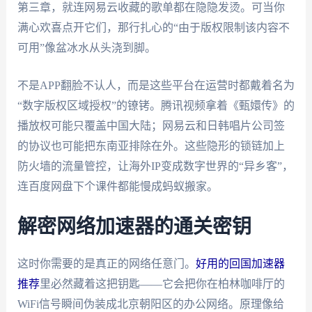
第三章，就连网易云收藏的歌单都在隐隐发烫。可当你
满心欢喜点开它们，那行扎心的“由于版权限制该内容不
可用”像盆冰水从头浇到脚。
不是APP翻脸不认人，而是这些平台在运营时都戴着名为
“数字版权区域授权”的镣铐。腾讯视频拿着《甄嬛传》的
播放权可能只覆盖中国大陆；网易云和日韩唱片公司签
的协议也可能把东南亚排除在外。这些隐形的锁链加上
防火墙的流量管控，让海外IP变成数字世界的“异乡客”，
连百度网盘下个课件都能慢成蚂蚁搬家。
解密网络加速器的通关密钥
这时你需要的是真正的网络任意门。
好用的回国加速器
推荐
里必然藏着这把钥匙——它会把你在柏林咖啡厅的
WiFi信号瞬间伪装成北京朝阳区的办公网络。原理像给