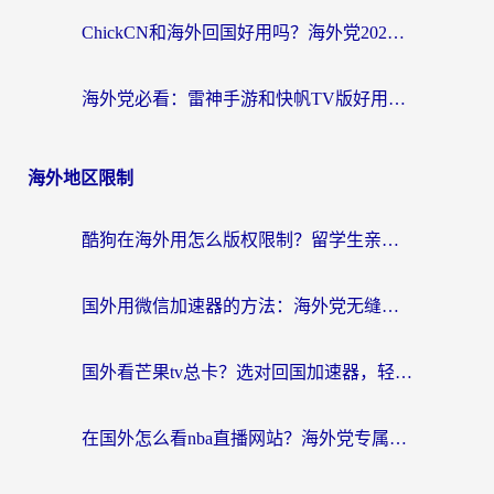
ChickCN和海外回国好用吗？海外党2026亲测：从手游到影音，选对加速器的3个关键
海外党必看：雷神手游和快帆TV版好用吗？3步选对回国加速器不踩坑
海外地区限制
酷狗在海外用怎么版权限制？留学生亲测：3步解决听国内音乐难题
国外用微信加速器的方法：海外党无缝连接国内生活的实用指南
国外看芒果tv总卡？选对回国加速器，轻松追《浪姐》不费劲
在国外怎么看nba直播网站？海外党专属体育观赛指南，告别地区限制！