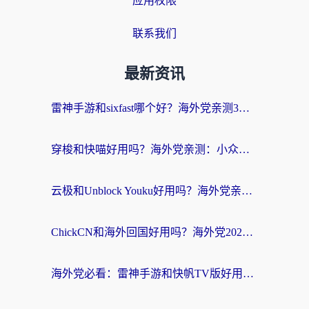
应用权限
联系我们
最新资讯
雷神手游和sixfast哪个好？海外党亲测3款回国加速器，教你选对不踩坑
穿梭和快喵好用吗？海外党亲测：小众加速器对比+番茄加速器深度体验
云极和Unblock Youku好用吗？海外党亲测+2026回国加速器避坑指南
ChickCN和海外回国好用吗？海外党2026亲测：从手游到影音，选对加速器的3个关键
海外党必看：雷神手游和快帆TV版好用吗？3步选对回国加速器不踩坑