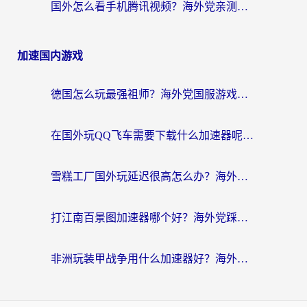
国外怎么看手机腾讯视频？海外党亲测有效的追剧加速器选择指南
加速国内游戏
德国怎么玩最强祖师？海外党国服游戏加速器选择全攻略（附宝可梦Online实测）
在国外玩QQ飞车需要下载什么加速器呢？海外党亲测有效的国服游戏加速指南
雪糕工厂国外玩延迟很高怎么办？海外玩家国服游戏加速终极攻略（附实测推荐）
打江南百景图加速器哪个好？海外党踩坑N次后，终于找到不卡的秘诀
非洲玩装甲战争用什么加速器好？海外党亲测有效的国服游戏加速方案