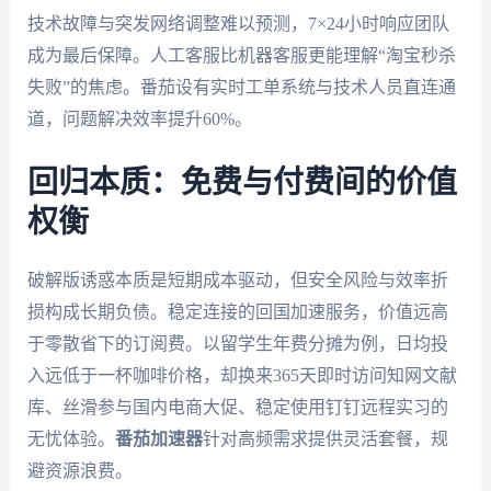
技术故障与突发网络调整难以预测，7×24小时响应团队
成为最后保障。人工客服比机器客服更能理解“淘宝秒杀
失败”的焦虑。番茄设有实时工单系统与技术人员直连通
道，问题解决效率提升60%。
回归本质：免费与付费间的价值
权衡
破解版诱惑本质是短期成本驱动，但安全风险与效率折
损构成长期负债。稳定连接的回国加速服务，价值远高
于零散省下的订阅费。以留学生年费分摊为例，日均投
入远低于一杯咖啡价格，却换来365天即时访问知网文献
库、丝滑参与国内电商大促、稳定使用钉钉远程实习的
无忧体验。
番茄加速器
针对高频需求提供灵活套餐，规
避资源浪费。