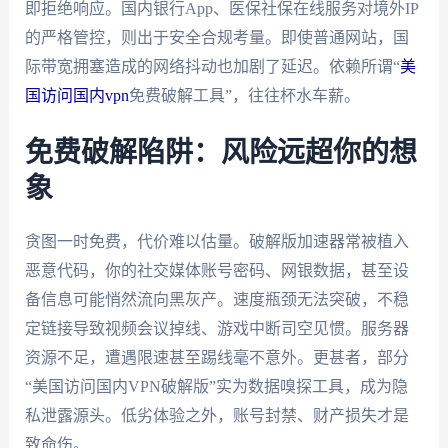
即拒绝响应。国内银行App、医保社保在线服务对境外IP
的严格管控，则出于安全合规考量。即使普通网站，国
际带宽拥塞造成的网络抖动也加剧了延迟。依赖所谓“
美
国访问国内vpn
免费破解工具”，往往杯水车薪。
免费破解陷阱：风险远超你的想
象
贪图一时免费，代价难以估量。破解版加速器常被植入
恶意代码，你的社交媒体账号密码、网银数据，甚至设
备信息可能悄然流向黑灰产。速度瓶颈无法突破，不稳
定链接导致视频会议掉线、游戏中断司空见惯。服务器
资源不足，遭遇限速甚至踢线毫不意外。更甚者，部分
“美国访问国内VPN破解版”实为数据嗅探工具，成为隐
私泄露源头。低劣体验之外，账号封禁、财产损失才是
致命伤。