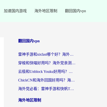
加速国内游戏
海外地区限制
翻回国内vpn
翻回国内vpn
雷神手游和sixfast哪个好？海外党亲测3款回国加速器，教你选对不踩坑
穿梭和快喵好用吗？海外党亲测：小众加速器对比+番茄加速器深度体验
云极和Unblock Youku好用吗？海外党亲测+2026回国加速器避坑指南
ChickCN和海外回国好用吗？海外党2026亲测：从手游到影音，选对加速器的3个关键
海外党必看：雷神手游和快帆TV版好用吗？3步选对回国加速器不踩坑
海外地区限制