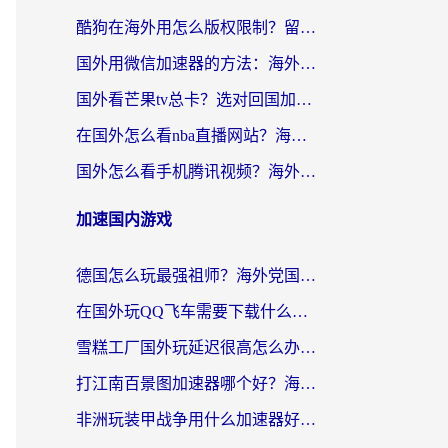
酷狗在海外用怎么版权限制？留学生亲测：3步解决听国内音乐难题
国外用微信加速器的方法：海外党无缝连接国内生活的实用指南
国外看芒果tv总卡？选对回国加速器，轻松追《浪姐》不费劲
在国外怎么看nba直播网站？海外党专属体育观赛指南，告别地区限制！
国外怎么看手机腾讯视频？海外党亲测有效的追剧加速器选择指南
加速国内游戏
德国怎么玩最强祖师？海外党国服游戏加速器选择全攻略（附宝可梦Online实测）
在国外玩QQ飞车需要下载什么加速器呢？海外党亲测有效的国服游戏加速指南
雪糕工厂国外玩延迟很高怎么办？海外玩家国服游戏加速终极攻略（附实测推荐）
打江南百景图加速器哪个好？海外党踩坑N次后，终于找到不卡的秘诀
非洲玩装甲战争用什么加速器好？海外党亲测有效的国服游戏加速方案