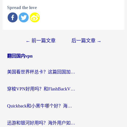
Spread the love
文
←
前一篇文章
后一篇文章
→
章
翻回国内vpn
导
航
美国看世界杯总卡？这篇回国加速器指南帮你无缝刷国内资源（附苹果手机VPN设置步骤）
穿梭VPN好用吗？和FlashBackVPN对比哪个回国效果更好？
Quickback和小黑牛哪个好？海外党亲测指南，选对回国加速器秒回国内
迅游和银河好用吗？海外用户如何选择回国加速器实现无缝访问国内资源