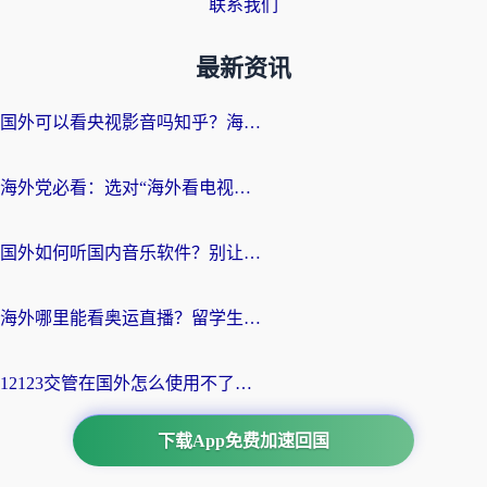
联系我们
最新资讯
国外可以看央视影音吗知乎？海外党亲测有效的回国加速方案
海外党必看：选对“海外看电视剧软件”，再也不用愁国内剧刷不了
国外如何听国内音乐软件？别让地域限制，断了你的中文歌单
海外哪里能看奥运直播？留学生&海外华人必看的体育赛事观赛终极指南
12123交管在国外怎么使用不了？海外华人必看的无缝访问国内资源指南
下载App免费加速回国