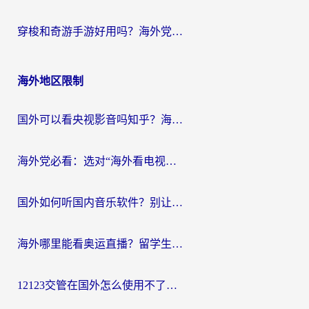
穿梭和奇游手游好用吗？海外党亲测3款回国加速器，附蜜蜂加速器七天试用攻略
海外地区限制
国外可以看央视影音吗知乎？海外党亲测有效的回国加速方案
海外党必看：选对“海外看电视剧软件”，再也不用愁国内剧刷不了
国外如何听国内音乐软件？别让地域限制，断了你的中文歌单
海外哪里能看奥运直播？留学生&海外华人必看的体育赛事观赛终极指南
12123交管在国外怎么使用不了？海外华人必看的无缝访问国内资源指南