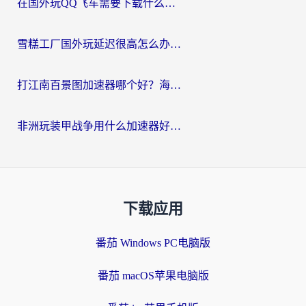
在国外玩QQ飞车需要下载什么加速器呢？海外党亲测有效的国服游戏加速指南
雪糕工厂国外玩延迟很高怎么办？海外玩家国服游戏加速终极攻略（附实测推荐）
打江南百景图加速器哪个好？海外党踩坑N次后，终于找到不卡的秘诀
非洲玩装甲战争用什么加速器好？海外党亲测有效的国服游戏加速方案
下载应用
番茄 Windows PC电脑版
番茄 macOS苹果电脑版