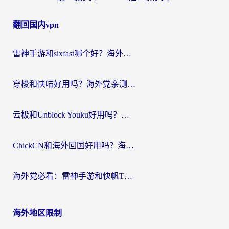
章
翻回国内vpn
导
航
雷神手游和sixfast哪个好？海外党亲测3款回国加速器，教你选对不踩坑
穿梭和快喵好用吗？海外党亲测：小众加速器对比+番茄加速器深度体验
云极和Unblock Youku好用吗？海外党亲测+2026回国加速器避坑指南
ChickCN和海外回国好用吗？海外党2026亲测：从手游到影音，选对加速器的3个关键
海外党必看：雷神手游和快帆TV版好用吗？3步选对回国加速器不踩坑
海外地区限制