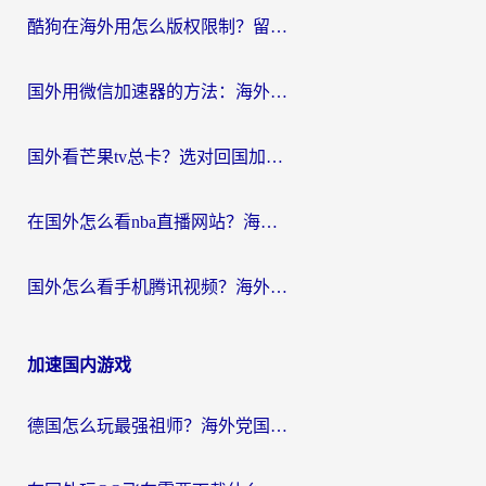
酷狗在海外用怎么版权限制？留学生亲测：3步解决听国内音乐难题
国外用微信加速器的方法：海外党无缝连接国内生活的实用指南
国外看芒果tv总卡？选对回国加速器，轻松追《浪姐》不费劲
在国外怎么看nba直播网站？海外党专属体育观赛指南，告别地区限制！
国外怎么看手机腾讯视频？海外党亲测有效的追剧加速器选择指南
加速国内游戏
德国怎么玩最强祖师？海外党国服游戏加速器选择全攻略（附宝可梦Online实测）