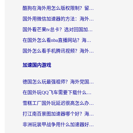
酷狗在海外用怎么版权限制？留学生亲测：3步解决听国内音乐难题
国外用微信加速器的方法：海外党无缝连接国内生活的实用指南
国外看芒果tv总卡？选对回国加速器，轻松追《浪姐》不费劲
在国外怎么看nba直播网站？海外党专属体育观赛指南，告别地区限制！
国外怎么看手机腾讯视频？海外党亲测有效的追剧加速器选择指南
加速国内游戏
德国怎么玩最强祖师？海外党国服游戏加速器选择全攻略（附宝可梦Online实测）
在国外玩QQ飞车需要下载什么加速器呢？海外党亲测有效的国服游戏加速指南
雪糕工厂国外玩延迟很高怎么办？海外玩家国服游戏加速终极攻略（附实测推荐）
打江南百景图加速器哪个好？海外党踩坑N次后，终于找到不卡的秘诀
非洲玩装甲战争用什么加速器好？海外党亲测有效的国服游戏加速方案