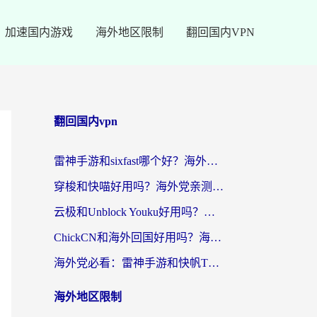
加速国内游戏
海外地区限制
翻回国内VPN
翻回国内vpn
雷神手游和sixfast哪个好？海外党亲测3款回国加速器，教你选对不踩坑
穿梭和快喵好用吗？海外党亲测：小众加速器对比+番茄加速器深度体验
云极和Unblock Youku好用吗？海外党亲测+2026回国加速器避坑指南
ChickCN和海外回国好用吗？海外党2026亲测：从手游到影音，选对加速器的3个关键
海外党必看：雷神手游和快帆TV版好用吗？3步选对回国加速器不踩坑
海外地区限制