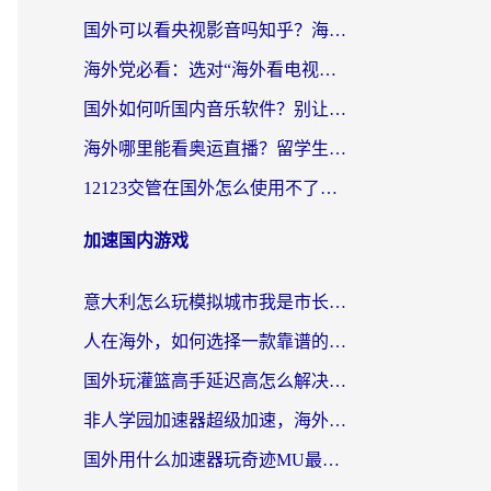
国外可以看央视影音吗知乎？海外党亲测有效的回国加速方案
海外党必看：选对“海外看电视剧软件”，再也不用愁国内剧刷不了
国外如何听国内音乐软件？别让地域限制，断了你的中文歌单
海外哪里能看奥运直播？留学生&海外华人必看的体育赛事观赛终极指南
12123交管在国外怎么使用不了？海外华人必看的无缝访问国内资源指南
加速国内游戏
意大利怎么玩模拟城市我是市长？海外党国服游戏加速终极攻略（附三国3量子特攻解决办法）
人在海外，如何选择一款靠谱的玩剑灵2加速器？
国外玩灌篮高手延迟高怎么解决？海外玩家国服游戏加速终极指南
非人学园加速器超级加速，海外玩家重返国服的通行证
国外用什么加速器玩奇迹MU最好？2026海外玩家国服游戏加速全攻略