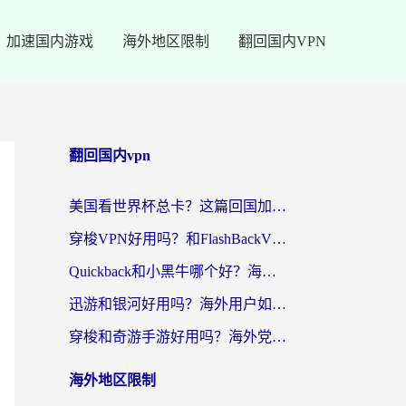
加速国内游戏
海外地区限制
翻回国内VPN
翻回国内vpn
美国看世界杯总卡？这篇回国加速器指南帮你无缝刷国内资源（附苹果手机VPN设置步骤）
穿梭VPN好用吗？和FlashBackVPN对比哪个回国效果更好？
Quickback和小黑牛哪个好？海外党亲测指南，选对回国加速器秒回国内
迅游和银河好用吗？海外用户如何选择回国加速器实现无缝访问国内资源
穿梭和奇游手游好用吗？海外党亲测3款回国加速器，附蜜蜂加速器七天试用攻略
海外地区限制