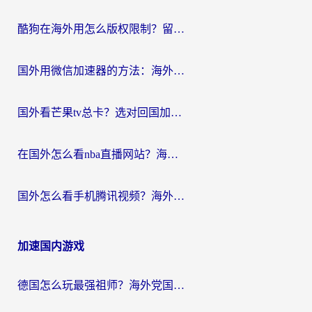
酷狗在海外用怎么版权限制？留学生亲测：3步解决听国内音乐难题
国外用微信加速器的方法：海外党无缝连接国内生活的实用指南
国外看芒果tv总卡？选对回国加速器，轻松追《浪姐》不费劲
在国外怎么看nba直播网站？海外党专属体育观赛指南，告别地区限制！
国外怎么看手机腾讯视频？海外党亲测有效的追剧加速器选择指南
加速国内游戏
德国怎么玩最强祖师？海外党国服游戏加速器选择全攻略（附宝可梦Online实测）