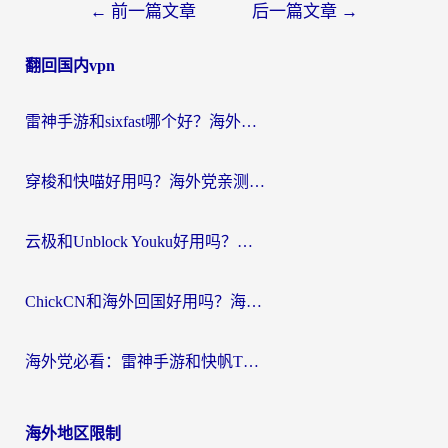
文
←
前一篇文章
后一篇文章
→
章
翻回国内vpn
导
航
雷神手游和sixfast哪个好？海外党亲测3款回国加速器，教你选对不踩坑
穿梭和快喵好用吗？海外党亲测：小众加速器对比+番茄加速器深度体验
云极和Unblock Youku好用吗？海外党亲测+2026回国加速器避坑指南
ChickCN和海外回国好用吗？海外党2026亲测：从手游到影音，选对加速器的3个关键
海外党必看：雷神手游和快帆TV版好用吗？3步选对回国加速器不踩坑
海外地区限制