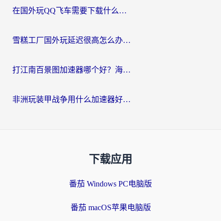
在国外玩QQ飞车需要下载什么加速器呢？海外党亲测有效的国服游戏加速指南
雪糕工厂国外玩延迟很高怎么办？海外玩家国服游戏加速终极攻略（附实测推荐）
打江南百景图加速器哪个好？海外党踩坑N次后，终于找到不卡的秘诀
非洲玩装甲战争用什么加速器好？海外党亲测有效的国服游戏加速方案
下载应用
番茄 Windows PC电脑版
番茄 macOS苹果电脑版